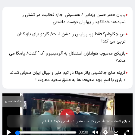
پایان عصر حسن یزدانی / همسرش اجازه فعالیت در کشتی را
●
نمیدهد؛ خدانگهدار پهلوان دوست داشتنی
من چکاره‌ام؟ فقط پرسپولیس را عشق است/ گاردو برای بازیکنان
●
تراپی می کند!!
بازیکن محبوب هواداران استقلال به آلومینیوم "نه" گفت/ یامگا می
●
ماند؟
گزینه های جانشینی پائز موتا در تیم ملی والیبال ایران معرفی شدند
●
/ بازی با اسم بچه معروف ها به عشق سعید معروف !!
مشاهده خبر
«برای انسانیت»؛ فیلمی که جامعه را دو قطبی کرد! + فیلم