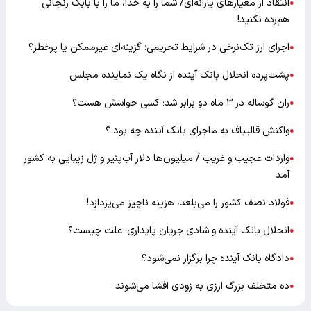
انتقاد از معیارهای یارانه‌ای/ شما را به خدا، ما را با بابک زنجانی
●
هم‌رده نکنید!
اجرای ارز تک‌نرخی در شرایط تحریمی؛ گزینه‌ای غیرممکن یا پرخطر؟
●
پشت‌پرده انحلال بانک آینده از نگاه یک نماینده مجلس
●
ران گوساله در ۳ ماه دو برابر شد؛ کسی حواسش هست؟
●
واکنش قالیباف به ماجرای بانک آینده چه بود ؟
●
واردات عجیب و غریب / میلیون‌ها دلار آب‌پنیر و ژل زیبایی به کشور
●
آمد
فولاد نصف کشور را می‌بلعد، هزینه ناچیز می‌پردازد!
●
انحلال بانک آینده و شادی جریان پایداری؛ علت چیست؟
●
دادگاه بانک آینده چرا برگزار نمی‌شود؟
●
ده متخلف بزرگ ارزی به زودی افشا می‌شوند
●