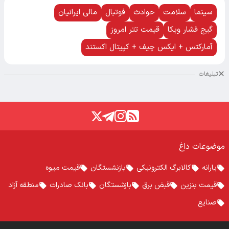
سینما
سلامت
حوادث
فوتبال
مالی ایرانیان
گیج فشار ویکا
قیمت تتر امروز
آمارکتس + ایکس چیف + کپیتال اکستند
تبلیغات
موضوعات داغ
یارانه
کالابرگ الکترونیکی
بازنشستگان
قیمت میوه
قیمت بنزین
قبض برق
بازشستگان
بانک صادرات
منطقه آزاد
صنایع