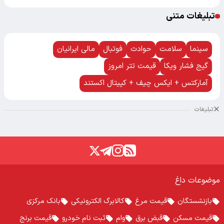
تبلیغات متنی
سینما
سلامت
حوادث
فوتبال
مالی ایرانیان
گیج فشار ویکا
قیمت تتر امروز
آمارکتس + ایکس چیف + کپیتال اکستند
تبلیغات
موضوعات داغ
بازنشستگان
قیمت مرغ
کالابرگ الکترونیکی
بانک مرکزی
قیمت مسکن
قبض برق
وام
ثبت نام خودرو
قیمت برنج