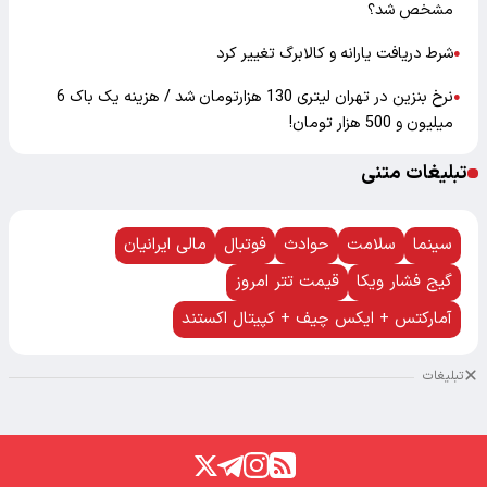
مشخص شد؟
شرط دریافت یارانه و کالابرگ تغییر کرد
●
نرخ بنزین در تهران لیتری 130 هزارتومان شد / هزینه یک باک 6
●
میلیون و 500 هزار تومان!
تبلیغات متنی
سینما
سلامت
حوادث
فوتبال
مالی ایرانیان
گیج فشار ویکا
قیمت تتر امروز
آمارکتس + ایکس چیف + کپیتال اکستند
تبلیغات