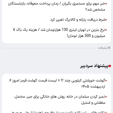
خبر مهم برای مستمری بگیران / زمان پرداخت معوقات بازنشستگان
●
مشخص شد؟
شرط دریافت یارانه و کالابرگ تغییر کرد
●
نرخ بنزین در تهران لیتری 130 هزارتومان شد / هزینه یک باک 6
●
میلیون و 500 هزار تومان!
تبلیغات
پیشنهاد سردبیر
گوشت خورشتی کیلویی چند ؟! + لیست قیمت گوشت قرمز امروز ۶
●
اردیبهشت ۱۴۰۵
تمیز کردن مبلمان در خانه؛ روش های خانگی برای جیر، مخمل،
●
سلطنتی و استیل
نکات طلایی تمیزکاری تلویزیون؛ از دفترچه راهنما تا روش صحیح
●