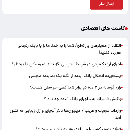
ارسال نظر
کامنت های اقتصادی
انتقاد از معیارهای یارانه‌ای/ شما را به خدا، ما را با بابک زنجانی
●
هم‌رده نکنید!
اجرای ارز تک‌نرخی در شرایط تحریمی؛ گزینه‌ای غیرممکن یا پرخطر؟
●
پشت‌پرده انحلال بانک آینده از نگاه یک نماینده مجلس
●
ران گوساله در ۳ ماه دو برابر شد؛ کسی حواسش هست؟
●
واکنش قالیباف به ماجرای بانک آینده چه بود ؟
●
واردات عجیب و غریب / میلیون‌ها دلار آب‌پنیر و ژل زیبایی به کشور
●
آمد
فولاد نصف کشور را می‌بلعد، هزینه ناچیز می‌پردازد!
●