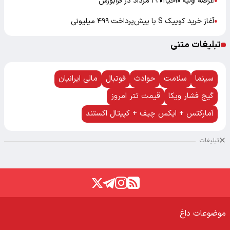
عرضه اولیه «احیا۱» ۱۹ مرداد در فرابورس
●
آغاز خرید کوییک S با پیش‌پرداخت ۴۹۹ میلیونی
●
تبلیغات متنی
سینما
سلامت
حوادث
فوتبال
مالی ایرانیان
گیج فشار ویکا
قیمت تتر امروز
آمارکتس + ایکس چیف + کپیتال اکستند
تبلیغات
موضوعات داغ