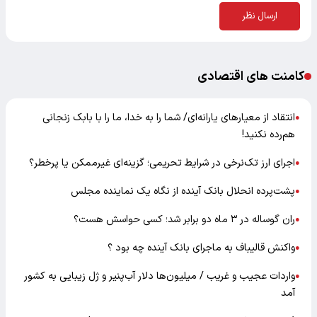
ارسال نظر
کامنت های اقتصادی
انتقاد از معیارهای یارانه‌ای/ شما را به خدا، ما را با بابک زنجانی
●
هم‌رده نکنید!
اجرای ارز تک‌نرخی در شرایط تحریمی؛ گزینه‌ای غیرممکن یا پرخطر؟
●
پشت‌پرده انحلال بانک آینده از نگاه یک نماینده مجلس
●
ران گوساله در ۳ ماه دو برابر شد؛ کسی حواسش هست؟
●
واکنش قالیباف به ماجرای بانک آینده چه بود ؟
●
واردات عجیب و غریب / میلیون‌ها دلار آب‌پنیر و ژل زیبایی به کشور
●
آمد