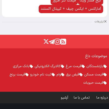
گیج فشار ویکا
قیمت تتر امروز
آمارکتس + ایکس چیف + کپیتال اکستند
تبلیغات
موضوعات داغ
بازنشستگان
قیمت مرغ
کالابرگ الکترونیکی
بانک مرکزی
قیمت مسکن
قبض برق
وام
ثبت نام خودرو
قیمت برنج
قیمت حبوبات
درباره ما
تماس با ما
آرشیو