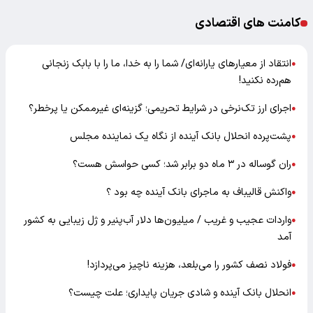
کامنت های اقتصادی
انتقاد از معیارهای یارانه‌ای/ شما را به خدا، ما را با بابک زنجانی
●
هم‌رده نکنید!
اجرای ارز تک‌نرخی در شرایط تحریمی؛ گزینه‌ای غیرممکن یا پرخطر؟
●
پشت‌پرده انحلال بانک آینده از نگاه یک نماینده مجلس
●
ران گوساله در ۳ ماه دو برابر شد؛ کسی حواسش هست؟
●
واکنش قالیباف به ماجرای بانک آینده چه بود ؟
●
واردات عجیب و غریب / میلیون‌ها دلار آب‌پنیر و ژل زیبایی به کشور
●
آمد
فولاد نصف کشور را می‌بلعد، هزینه ناچیز می‌پردازد!
●
انحلال بانک آینده و شادی جریان پایداری؛ علت چیست؟
●