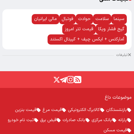
سینما
سلامت
حوادث
فوتبال
مالی ایرانیان
گیج فشار ویکا
قیمت تتر امروز
آمارکتس + ایکس چیف + کپیتال اکستند
تبلیغات
موضوعات داغ
بازنشستگان
کالابرگ الکترونیکی
قیمت مرغ
قیمت بنزین
یارانه
بانک مرکزی
بانک صادرات
قبض برق
ثبت نام خودرو
قیمت مسکن