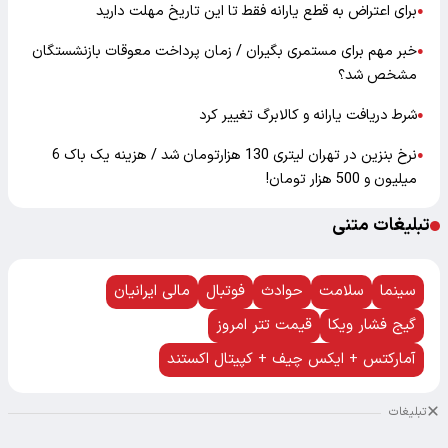
برای اعتراض به قطع یارانه فقط تا این تاریخ مهلت دارید
●
خبر مهم برای مستمری بگیران / زمان پرداخت معوقات بازنشستگان
●
مشخص شد؟
شرط دریافت یارانه و کالابرگ تغییر کرد
●
نرخ بنزین در تهران لیتری 130 هزارتومان شد / هزینه یک باک 6
●
میلیون و 500 هزار تومان!
تبلیغات متنی
سینما
سلامت
حوادث
فوتبال
مالی ایرانیان
گیج فشار ویکا
قیمت تتر امروز
آمارکتس + ایکس چیف + کپیتال اکستند
تبلیغات