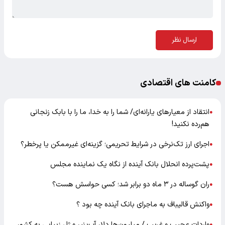
ارسال نظر
کامنت های اقتصادی
انتقاد از معیارهای یارانه‌ای/ شما را به خدا، ما را با بابک زنجانی
●
هم‌رده نکنید!
اجرای ارز تک‌نرخی در شرایط تحریمی؛ گزینه‌ای غیرممکن یا پرخطر؟
●
پشت‌پرده انحلال بانک آینده از نگاه یک نماینده مجلس
●
ران گوساله در ۳ ماه دو برابر شد؛ کسی حواسش هست؟
●
واکنش قالیباف به ماجرای بانک آینده چه بود ؟
●
واردات عجیب و غریب / میلیون‌ها دلار آب‌پنیر و ژل زیبایی به کشور
●