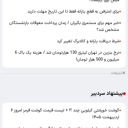
قبض برق چیست؟
برای اعتراض به قطع یارانه فقط تا این تاریخ مهلت دارید
●
خبر مهم برای مستمری بگیران / زمان پرداخت معوقات بازنشستگان
●
مشخص شد؟
شرط دریافت یارانه و کالابرگ تغییر کرد
●
نرخ بنزین در تهران لیتری 130 هزارتومان شد / هزینه یک باک 6
●
میلیون و 500 هزار تومان!
تبلیغات
پیشنهاد سردبیر
گوشت خورشتی کیلویی چند ؟! + لیست قیمت گوشت قرمز امروز ۶
●
اردیبهشت ۱۴۰۵