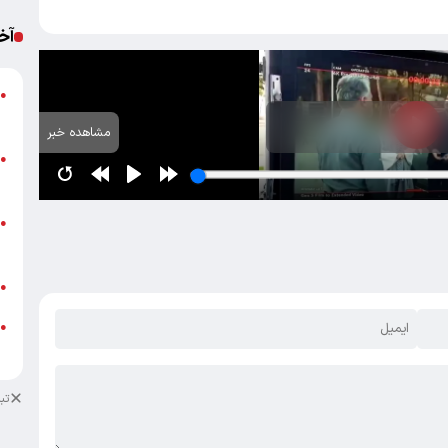
آخ
ص
●
ب
مشاهده خبر
ش
●
ق
ب
●
غ
ب
●
ج
●
ا
تب