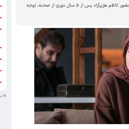
در تماشاخانه ملک ظاهر می‌شود؛ نمایشی که با حضور کاظم هژیرآزاد پس از ۵ سال دوری از صحنه، توجه
ر
●
و
●
و
●
ز
ف
●
ا
●
د
●
د
●
تب