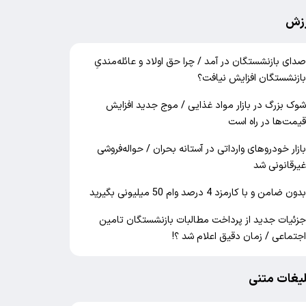
زش
دای بازنشستگان در آمد / چرا حق اولاد و عائله‌مندیِ
ازنشستگان افزایش نیافت؟
وک بزرگ در بازار مواد غذایی / موج جدید افزایش
یمت‌ها در راه است
ازار خودرو‌های وارداتی در آستانه بحران / حواله‌فروشی
یرقانونی شد
دون ضامن و با کارمزد 4 درصد وام 50 میلیونی بگیرید
زئیات جدید از پرداخت مطالبات بازنشستگان تامین
جتماعی / زمان دقیق اعلام شد ؟!
لیغات متنی