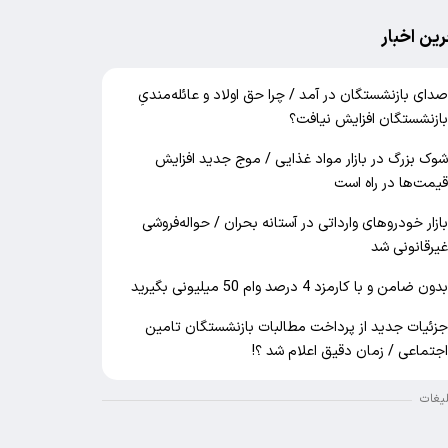
رین اخبار
دای بازنشستگان در آمد / چرا حق اولاد و عائله‌مندیِ
ازنشستگان افزایش نیافت؟
وک بزرگ در بازار مواد غذایی / موج جدید افزایش
یمت‌ها در راه است
ازار خودرو‌های وارداتی در آستانه بحران / حواله‌فروشی
یرقانونی شد
دون ضامن و با کارمزد 4 درصد وام 50 میلیونی بگیرید
زئیات جدید از پرداخت مطالبات بازنشستگان تامین
جتماعی / زمان دقیق اعلام شد ؟!
لیغات