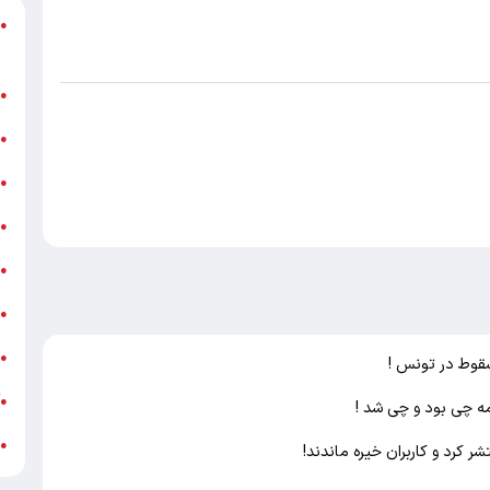
د
●
ر
ن
●
ب
●
«
●
ه
●
ج
●
ش
●
ت
●
سقوط در تونس !
آ
●
مه چی بود و چی شد !
ب
●
 کرد و کاربران خیره ماندند!