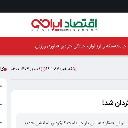
جامعه
سکه و ارز
لوازم خانگی
خودرو
فناوری
ورزش
کا
کد خبر:
۱۹۲۳۸۷
۰۹ مهر ۱۴۰۴ ۰۳:۰۰
ا
●
ز
گردان شد!
ا
●
پ
ه سریال «سقوط»، این بار در قامت کارگردان نمایشی جدید
پ
●