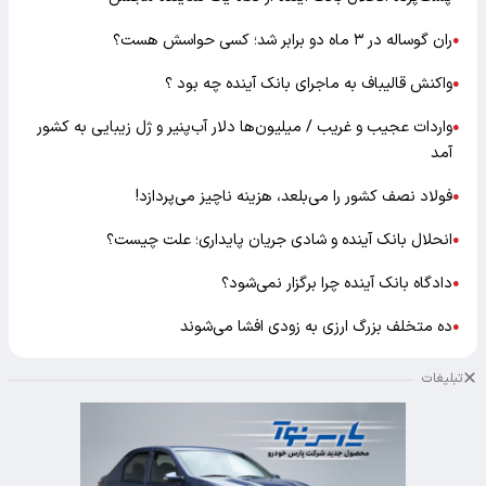
ران گوساله در ۳ ماه دو برابر شد؛ کسی حواسش هست؟
●
واکنش قالیباف به ماجرای بانک آینده چه بود ؟
●
واردات عجیب و غریب / میلیون‌ها دلار آب‌پنیر و ژل زیبایی به کشور
●
آمد
فولاد نصف کشور را می‌بلعد، هزینه ناچیز می‌پردازد!
●
انحلال بانک آینده و شادی جریان پایداری؛ علت چیست؟
●
دادگاه بانک آینده چرا برگزار نمی‌شود؟
●
ده متخلف بزرگ ارزی به زودی افشا می‌شوند
●
تبلیغات