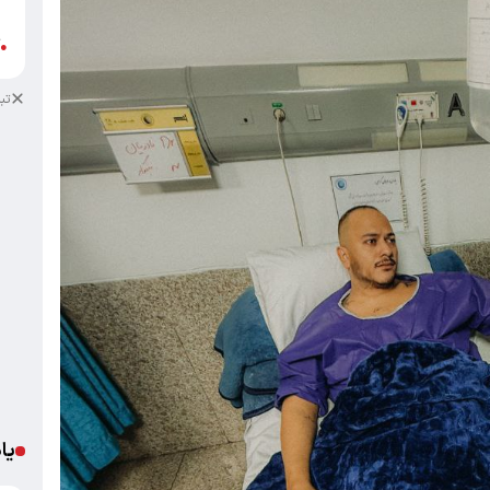
ب
آ
●
تب
یا