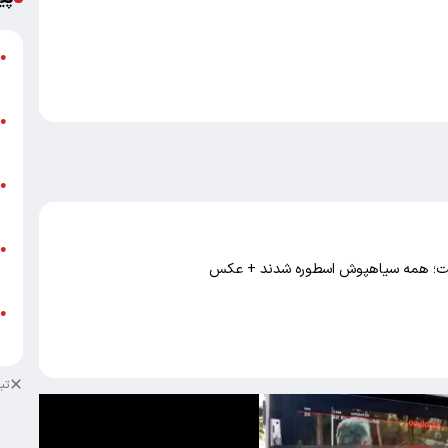
گ
●
ق
ت
●
م
ن
●
ص
ط
●
ع گفت؛ همه سیاهپوش اسطوره شدند + عکس
ک
ط
●
ک
تب