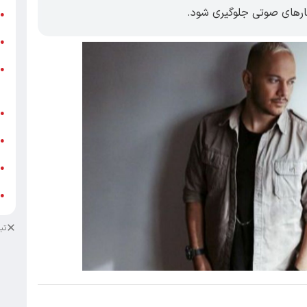
ارهای صوتی جلوگیری شود.
ر
●
و
●
و
●
ز
ف
●
ا
●
د
●
د
●
تب