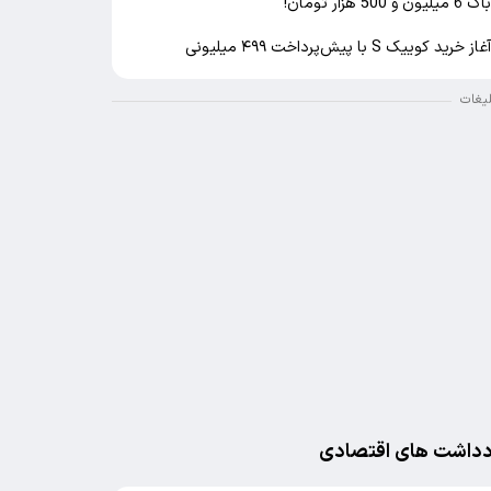
اک 6 میلیون و 500 هزار تومان!
غاز خرید کوییک S با پیش‌پرداخت ۴۹۹ میلیونی
لیغات
دداشت های اقتصادی