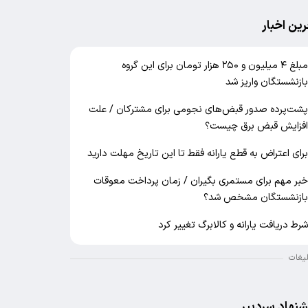
رین اخبار
مبلغ ۴ میلیون و ۲۵۰ هزار تومان برای این گروه
ازنشستگان واریز شد
شت‌پرده صدور قبض‌های نجومی برای مشترکان / علت
فزایش قبض برق چیست؟
رای اعتراض به قطع یارانه فقط تا این تاریخ مهلت دارید
بر مهم برای مستمری بگیران / زمان پرداخت معوقات
ازنشستگان مشخص شد؟
رط دریافت یارانه و کالابرگ تغییر کرد
لیغات
شنهاد سردبیر