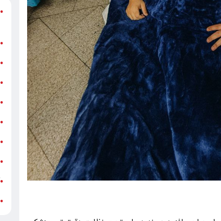
د
●
ر
ن
●
ب
●
«
●
ه
●
ج
●
ش
●
ت
●
آ
●
ب
●