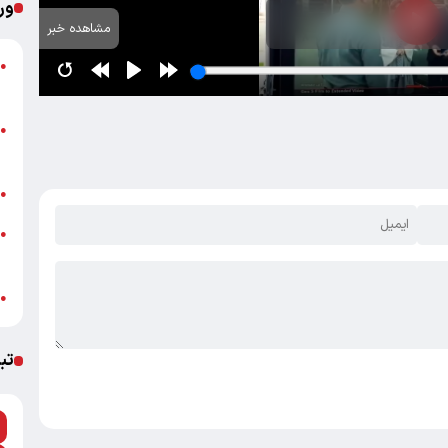
ور
مشاهده خبر
●
ب
پ
●
ا
ب
●
خ
●
ب
ش
●
تب