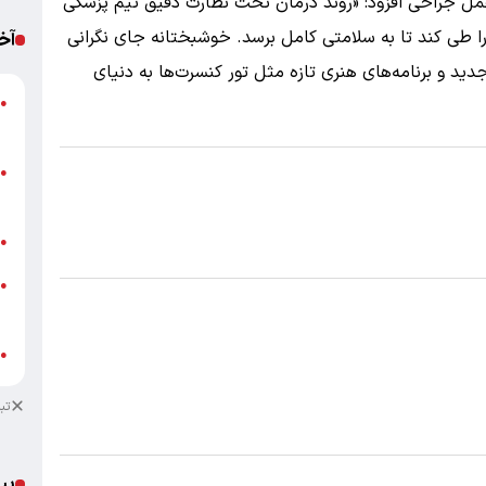
 جراحی افزود: «روند درمان تحت نظارت دقیق تیم پزشکی
 طی کند تا به سلامتی کامل برسد. خوشبختانه جای نگرانی
آخ
جدید و برنامه‌های هنری تازه مثل تور کنسرت‌ها به دنیای
●
ب
پ
●
ا
ب
●
خ
●
ب
ش
●
تب
پی