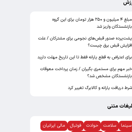
زش
مبلغ ۴ میلیون و ۲۵۰ هزار تومان برای این گروه
ازنشستگان واریز شد
شت‌پرده صدور قبض‌های نجومی برای مشترکان / علت
فزایش قبض برق چیست؟
رای اعتراض به قطع یارانه فقط تا این تاریخ مهلت دارید
بر مهم برای مستمری بگیران / زمان پرداخت معوقات
ازنشستگان مشخص شد؟
رط دریافت یارانه و کالابرگ تغییر کرد
لیغات متنی
سینما
سلامت
حوادث
فوتبال
مالی ایرانیان