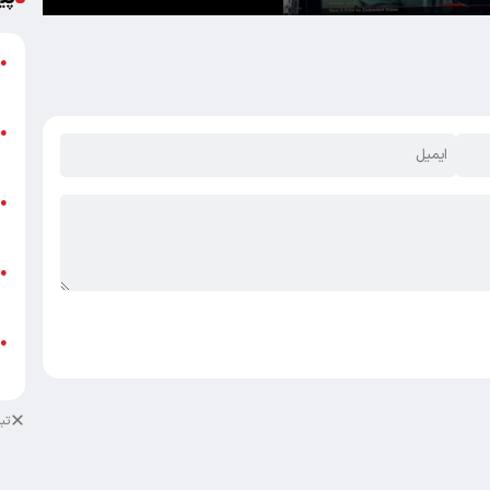
گ
●
ق
ت
●
م
ن
●
ص
ط
●
ک
ط
●
ک
تب