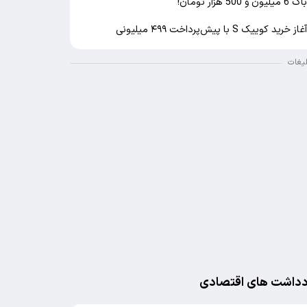
اک 6 میلیون و 500 هزار تومان!
غاز خرید کوییک S با پیش‌پرداخت ۴۹۹ میلیونی
لیغات
دداشت های اقتصادی