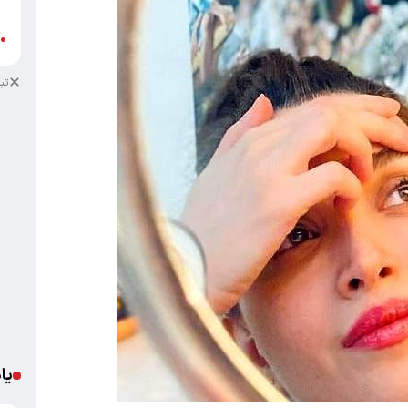
ب
آ
●
تب
یا