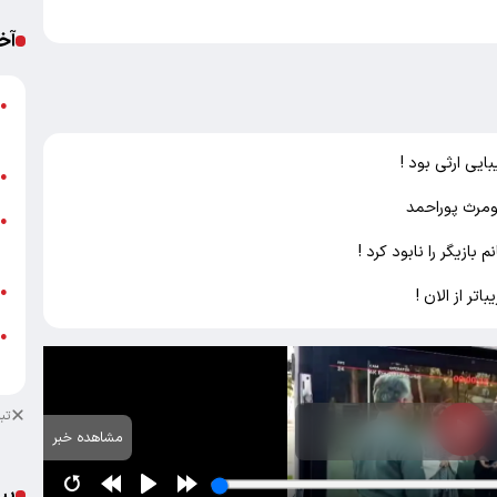
آخ
پ
●
ا
یی ارثی بود !
ب
●
ومرث پوراحمد
خ
●
ب
بازیگر را نابود کرد !
ش
●
ر از الان !
●
ب
تب
مشاهده خبر
پی