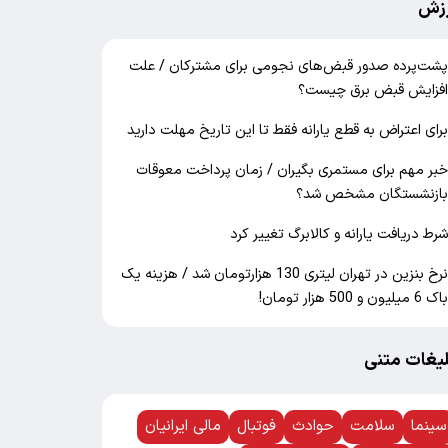
زش
شت‌پرده صدور قبض‌های نجومی برای مشترکان / علت
فزایش قبض برق چیست؟
رای اعتراض به قطع یارانه فقط تا این تاریخ مهلت دارید
بر مهم برای مستمری بگیران / زمان پرداخت معوقات
ازنشستگان مشخص شد؟
رط دریافت یارانه و کالابرگ تغییر کرد
نرخ بنزین در تهران لیتری 130 هزارتومان شد / هزینه یک
اک 6 میلیون و 500 هزار تومان!
لیغات متنی
سینما
سلامت
حوادث
فوتبال
مالی ایرانیان