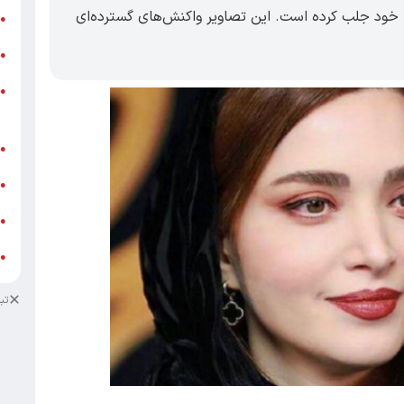
خود جلب کرده است. این تصاویر واکنش‌های گسترده‌ای
ر
●
و
●
و
●
ز
ف
●
ا
●
د
●
د
●
تب