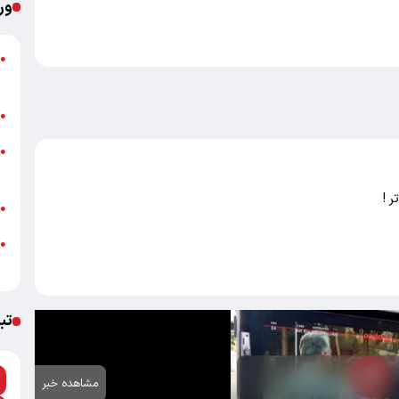
ور
پ
●
ا
ب
●
خ
●
ب
 !
ش
●
●
ب
تب
مشاهده خبر