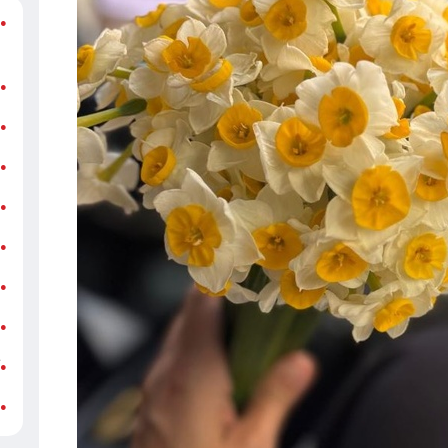
د
●
ر
ن
●
ب
●
«
●
ه
●
ج
●
ش
●
ت
●
آ
●
ب
●