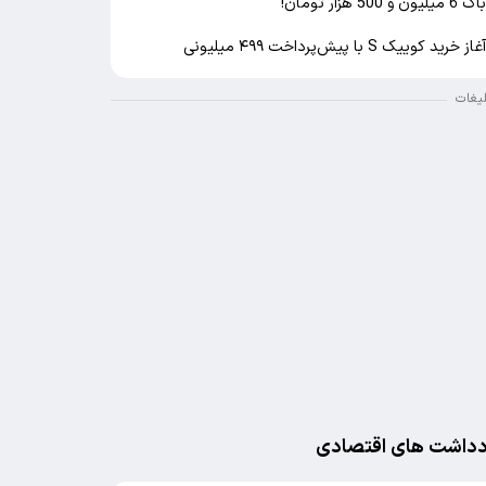
اک 6 میلیون و 500 هزار تومان!
غاز خرید کوییک S با پیش‌پرداخت ۴۹۹ میلیونی
لیغات
دداشت های اقتصادی