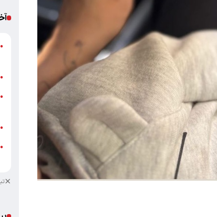
آخ
پ
●
ا
ب
●
خ
●
ب
ش
●
●
ب
تب
پی