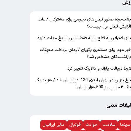
زش
شت‌پرده صدور قبض‌های نجومی برای مشترکان / علت
فزایش قبض برق چیست؟
رای اعتراض به قطع یارانه فقط تا این تاریخ مهلت دارید
بر مهم برای مستمری بگیران / زمان پرداخت معوقات
ازنشستگان مشخص شد؟
رط دریافت یارانه و کالابرگ تغییر کرد
نرخ بنزین در تهران لیتری 130 هزارتومان شد / هزینه یک
اک 6 میلیون و 500 هزار تومان!
لیغات متنی
سینما
سلامت
حوادث
فوتبال
مالی ایرانیان