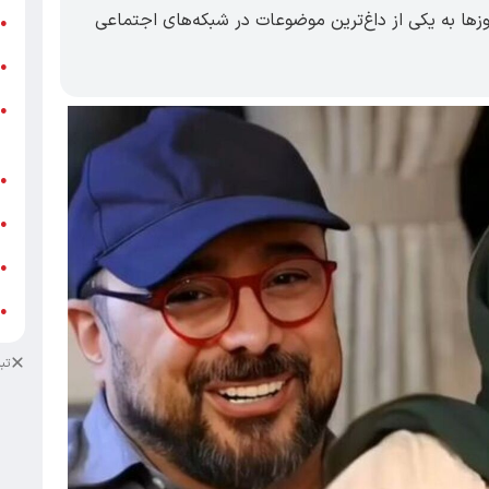
زها به یکی از داغ‌ترین موضوعات در شبکه‌های اجتماعی
ر
●
و
●
و
●
ز
ف
●
ا
●
د
●
د
●
تب