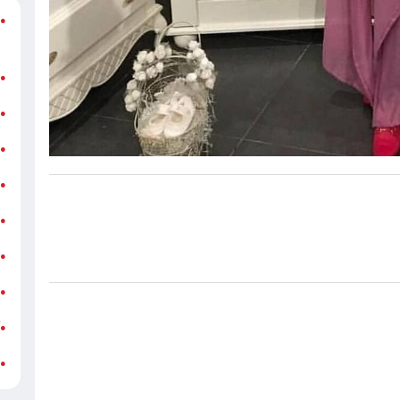
د
●
ر
ن
●
ب
●
«
●
ه
●
ج
●
ش
●
ت
●
آ
●
ب
●