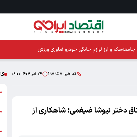
جامعه
سکه و ارز
لوازم خانگی
خودرو
فناوری
ورزش
کا
کد خبر:
۱۹۸۹۵۸
۰۴ آذر ۱۴۰۴ ۰۹:۰۰
ا
●
ز
تاق دختر نیوشا ضیغمی؛ شاهکاری از
ا
●
پ
پ
●