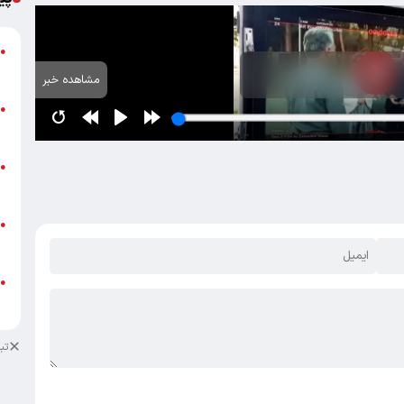
گ
●
ق
مشاهده خبر
ت
●
م
ن
●
ص
ط
●
ک
ط
●
ک
تب