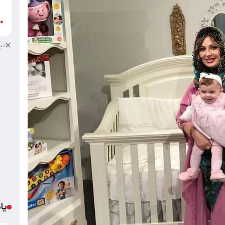
ب
آ
●
تب
یا