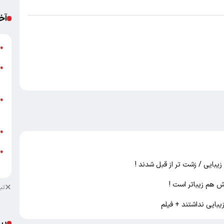
آخ
خ
●
●
ب
پ
●
ا
ب
●
خ
●
ب
زیبایی / زشت تر از قبل شدند !
تب
زیبایی نداشتند + فیلم
پی