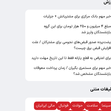
زش
بر مهم بانک مرکزی برای مشتریانش + جزئیات
مبلغ ۴ میلیون و ۲۵۰ هزار تومان برای این گروه
ازنشستگان واریز شد
شت‌پرده صدور قبض‌های نجومی برای مشترکان / علت
فزایش قبض برق چیست؟
رای اعتراض به قطع یارانه فقط تا این تاریخ مهلت دارید
بر مهم برای مستمری بگیران / زمان پرداخت معوقات
ازنشستگان مشخص شد؟
لیغات متنی
سینما
سلامت
حوادث
فوتبال
مالی ایرانیان