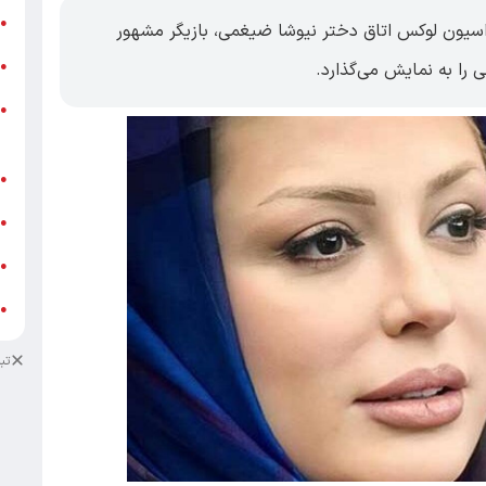
ر
●
راسیون لوکس اتاق دختر نیوشا ضیغمی، بازیگر مشهور
و
 را به نمایش می‌گذارد.
●
و
●
ز
ف
●
ا
●
د
●
د
●
تب