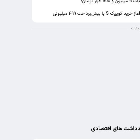
اک 6 میلیون و 500 هزار تومان!
غاز خرید کوییک S با پیش‌پرداخت ۴۹۹ میلیونی
لیغات
دداشت های اقتصادی