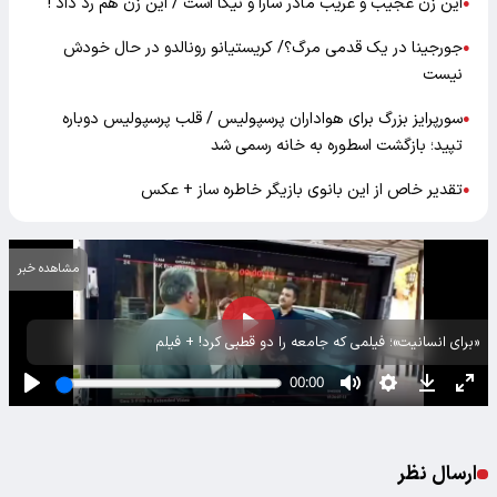
این زن عجیب و غریب مادر سارا و نیکا است / این زن هم رد داد !
●
جورجینا در یک قدمی مرگ؟/ کریستیانو رونالدو در حال خودش
●
نیست
سورپرایز بزرگ برای هواداران پرسپولیس / قلب پرسپولیس دوباره
●
تپید؛ بازگشت اسطوره به خانه رسمی شد
تقدیر خاص از این بانوی بازیگر خاطره ساز + عکس
●
مشاهده خبر
«برای انسانیت»؛ فیلمی که جامعه را دو قطبی کرد! + فیلم
ارسال نظر