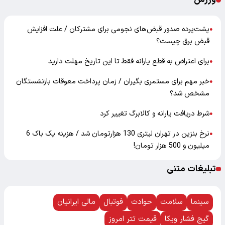
پشت‌پرده صدور قبض‌های نجومی برای مشترکان / علت افزایش
●
قبض برق چیست؟
برای اعتراض به قطع یارانه فقط تا این تاریخ مهلت دارید
●
خبر مهم برای مستمری بگیران / زمان پرداخت معوقات بازنشستگان
●
مشخص شد؟
شرط دریافت یارانه و کالابرگ تغییر کرد
●
نرخ بنزین در تهران لیتری 130 هزارتومان شد / هزینه یک باک 6
●
میلیون و 500 هزار تومان!
تبلیغات متنی
سینما
سلامت
حوادث
فوتبال
مالی ایرانیان
گیج فشار ویکا
قیمت تتر امروز