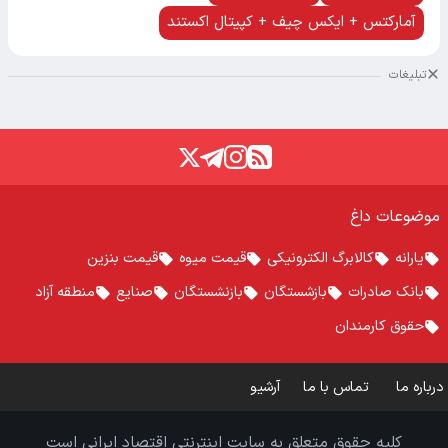
آمارکتس + ایکس چیف + کپیتال اکستند
تبلیغات
موضوعات داغ
یارانه
کالابرگ الکترونیکی
قیمت میوه
قیمت بنزین
بانک صادرات
بازشستگان
بازنشستگان
صنایع
منطقه آزاد
حقوق کارمندان
درباره ما
تماس با ما
آرشیو
کلیه حقوق متعلق به سایت اینترنتی اقتصاد ایرانی است