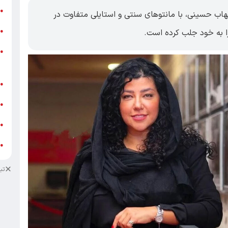
ر
●
هاب حسینی، با مانتوهای سنتی و استایلی متفاوت در
و
 به خود جلب کرده است.
●
و
●
ز
ف
●
ا
●
د
●
د
●
تب