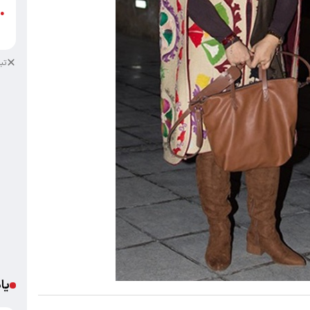
●
ب
تب
یا