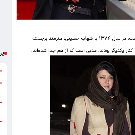
پریچهر قنبری، که متولد سال ۱۳۵۹ است، در سال ۱۳۷۴ با شهاب حسینی، هنرمند برجسته
ر کنار یکدیگر بودند، مدتی است که از هم جدا شده‌اند.
پر
خ
●
ت
●
ع
پ
●
ا
خ
●
ب