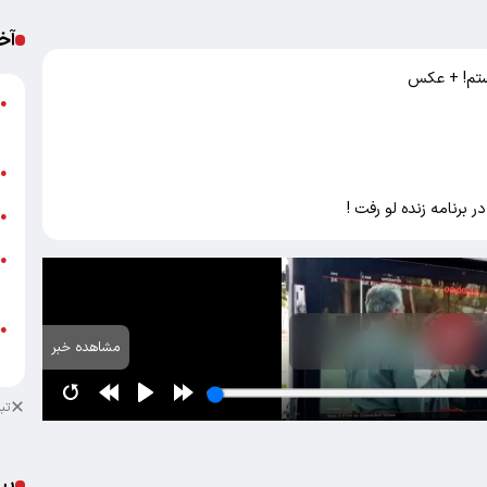
آخ
ستم! + عکس
ه
●
ت
ش
●
 برنامه زنده لو رفت !
خ
●
●
ب
پ
●
مشاهده خبر
ا
تب
پی