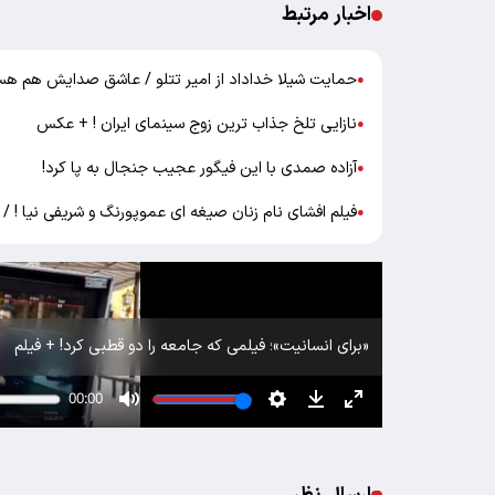
اخبار مرتبط
حمایت شیلا خداداد از امیر تتلو / عاشق صدایش هم ه
●
نازایی تلخ جذاب ترین زوج سینمای ایران ! + عکس
●
آزاده صمدی با این فیگور عجیب جنجال به پا کرد!
●
فیلم افشای نام زنان صیغه ای عموپورنگ و شریفی نیا ! / در
●
«برای انسانیت»؛ فیلمی که جامعه را دو قطبی کرد! + فیلم