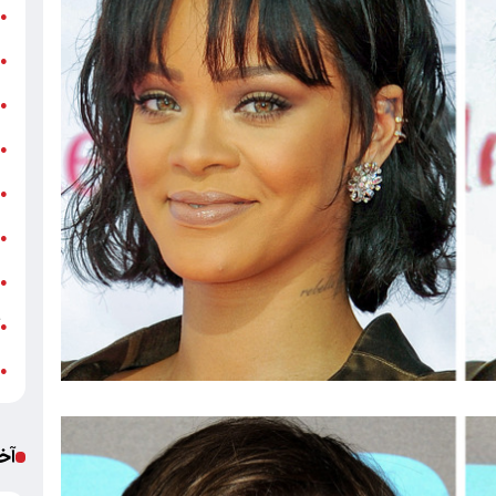
ن
●
ب
●
«
●
ه
●
ج
●
ش
●
ت
●
آ
●
ب
●
آخ