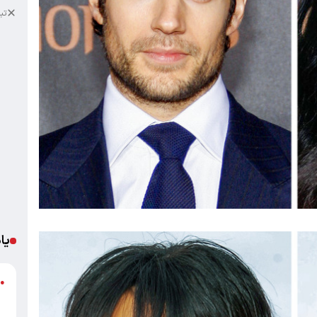
تب
یا
د
●
ر