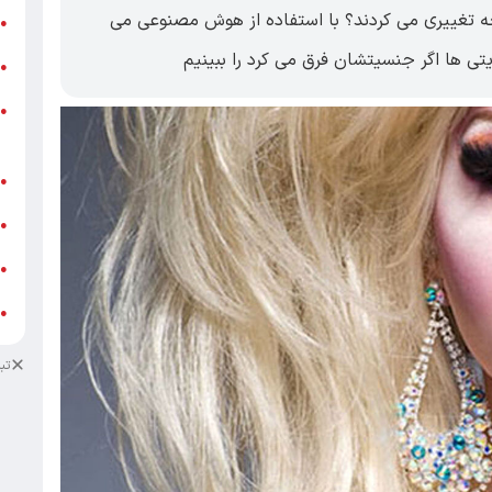
 چه تغییری می کردند؟ با استفاده از هوش مصنوعی می
ر
●
تی ها اگر جنسیتشان فرق می کرد را ببینیم
و
●
و
●
ز
ف
●
ا
●
د
●
د
●
تب