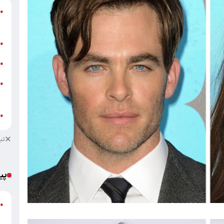
آ
●
ب
ش
●
ت
●
ز
●
ش
ب
●
تب
پی
گ
●
ق