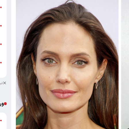
ت
●
م
ن
●
ص
ط
●
ک
ط
●
ک
تب
ور
آ
●
ب