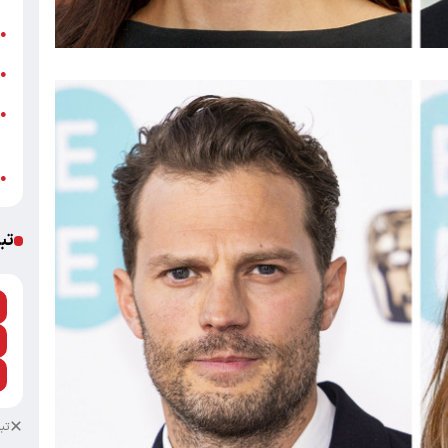
ش
●
ت
●
ز
●
ش
ب
●
تب
تب