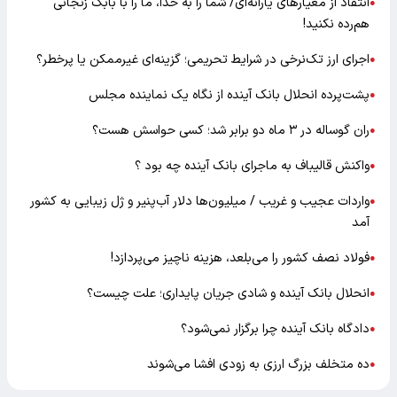
انتقاد از معیارهای یارانه‌ای/ شما را به خدا، ما را با بابک زنجانی
●
هم‌رده نکنید!
اجرای ارز تک‌نرخی در شرایط تحریمی؛ گزینه‌ای غیرممکن یا پرخطر؟
●
پشت‌پرده انحلال بانک آینده از نگاه یک نماینده مجلس
●
ران گوساله در ۳ ماه دو برابر شد؛ کسی حواسش هست؟
●
واکنش قالیباف به ماجرای بانک آینده چه بود ؟
●
واردات عجیب و غریب / میلیون‌ها دلار آب‌پنیر و ژل زیبایی به کشور
●
آمد
فولاد نصف کشور را می‌بلعد، هزینه ناچیز می‌پردازد!
●
انحلال بانک آینده و شادی جریان پایداری؛ علت چیست؟
●
دادگاه بانک آینده چرا برگزار نمی‌شود؟
●
ده متخلف بزرگ ارزی به زودی افشا می‌شوند
●