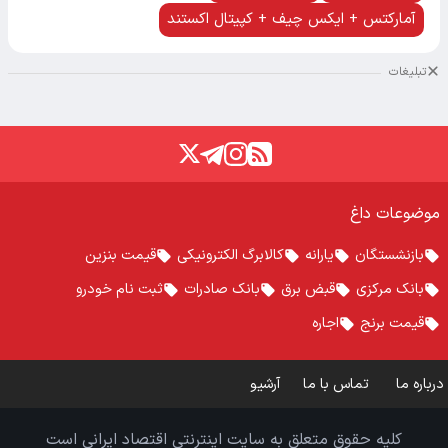
آمارکتس + ایکس چیف + کپیتال اکستند
تبلیغات
موضوعات داغ
بازنشستگان
یارانه
کالابرگ الکترونیکی
قیمت بنزین
بانک مرکزی
قبض برق
بانک صادرات
ثبت نام خودرو
قیمت برنج
اجاره
درباره ما
تماس با ما
آرشیو
کلیه حقوق متعلق به سایت اینترنتی اقتصاد ایرانی است