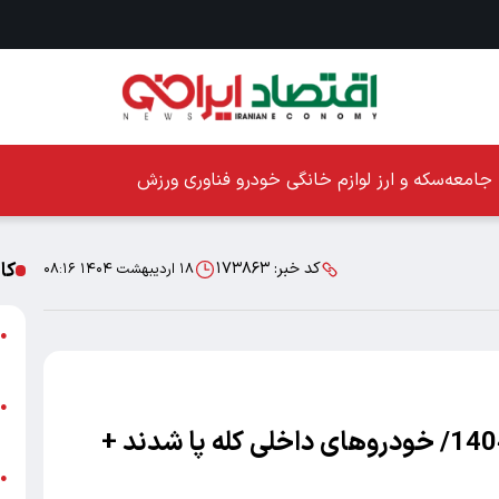
جامعه
سکه و ارز
لوازم خانگی
خودرو
فناوری
ورزش
کا
کد خبر:
۱۷۳۸۶۳
۱۸ اردیبهشت ۱۴۰۴ ۰۸:۱۶
ا
●
ز
ا
●
پ
قیمت خودرو امروز 18 اردیبهشت 1404/ خودروهای داخلی کله پا شدند +
پ
●