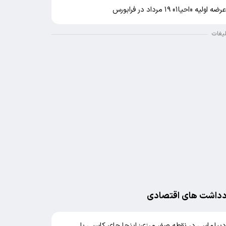
رضه اولیه «احیا۱» ۱۹ مرداد در فرابورس
لیغات
دداشت های اقتصادی
یپلماسی در نقطه صفر مرزی؛ اینجا جای کاسبی با