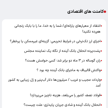
کامنت های اقتصادی
انتقاد از معیارهای یارانه‌ای/ شما را به خدا، ما را با بابک زنجانی
●
هم‌رده نکنید!
اجرای ارز تک‌نرخی در شرایط تحریمی؛ گزینه‌ای غیرممکن یا پرخطر؟
●
پشت‌پرده انحلال بانک آینده از نگاه یک نماینده مجلس
●
ران گوساله در ۳ ماه دو برابر شد؛ کسی حواسش هست؟
●
واکنش قالیباف به ماجرای بانک آینده چه بود ؟
●
واردات عجیب و غریب / میلیون‌ها دلار آب‌پنیر و ژل زیبایی به کشور
●
آمد
فولاد نصف کشور را می‌بلعد، هزینه ناچیز می‌پردازد!
●
انحلال بانک آینده و شادی جریان پایداری؛ علت چیست؟
●