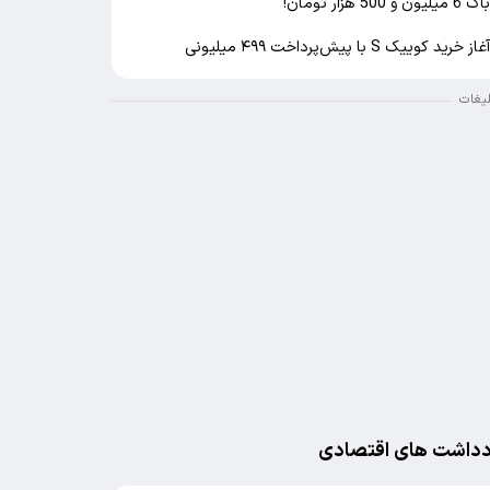
اک 6 میلیون و 500 هزار تومان!
غاز خرید کوییک S با پیش‌پرداخت ۴۹۹ میلیونی
لیغات
دداشت های اقتصادی