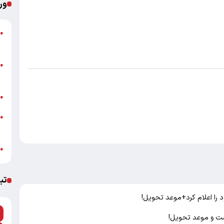
ور
●
ب
پ
●
ا
ب
●
خ
●
ب
ش
●
تب
 را اعلام کرد+موعد تحویل!
یمت و موعد تحویل!