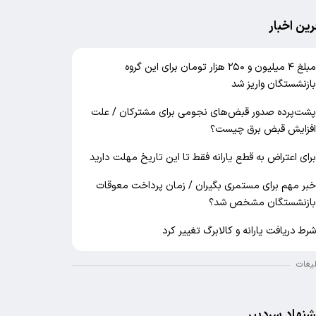
رین اخبار
مبلغ ۴ میلیون و ۲۵۰ هزار تومان برای این گروه
ازنشستگان واریز شد
شت‌پرده صدور قبض‌های نجومی برای مشترکان / علت
فزایش قبض برق چیست؟
رای اعتراض به قطع یارانه فقط تا این تاریخ مهلت دارید
بر مهم برای مستمری بگیران / زمان پرداخت معوقات
ازنشستگان مشخص شد؟
رط دریافت یارانه و کالابرگ تغییر کرد
لیغات
شنهاد سردبیر