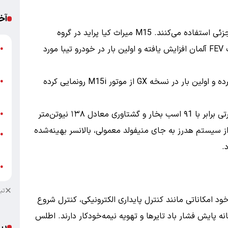
آخ
اطلس و کوییک هر دو از پیشرانه M15 با تغییراتی جزئی استفاده می‌کنند. M15 میراث کیا پراید در گروه
خودروسازی سایپاست که حجم آن با همکاری شرکت FEV آلمان افزایش یافته و اولین بار در خودرو تیبا مورد
●
ب
سایپا مدل‌های مختلفی از کوییک را به بازار عرضه کرده و اولین بار در نسخه GX از موتور M15i رونمایی کرده
پ
●
ا
با تغییرات اعمال‌شده بر موتور M15I، این موتور قدرتی برابر با ۹1 اسب بخار و گشتاوری معادل ۱۳۸ نیوتن‌متر
ب
●
از سیستم هدرز به جای منیفولد معمولی، بالانسر بهینه‌شده
خ
●
.
ب
ش
●
تب
 امکاناتی مانند کنترل پایداری الکترونیکی، کنترل شروع
ه پایش فشار باد تایرها و تهویه نیمه‌خودکار دارند. اطلس
پی