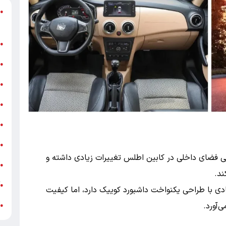
د
●
ر
ن
●
ب
●
«
●
ه
●
ج
●
ش
●
ی‌ فضای داخلی در کابین اطلس تغییرات زیادی داشته و
ت
●
ند.
آ
●
ی با طراحی یکنواخت داشبورد کوییک دارد، اما کیفیت
ب
‌آورد.
●