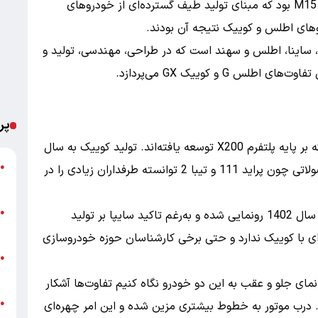
ایجاد کرد. نتیجه این تلاش پلتفرم X200 و پیشرانه M15 بود که مبنای تولید طیف گسترده‌ای از خودروهای
وهای اطلس و کوییک نتیجه آن بودند.
، کوییک، ساینا، اطلس و سهند است که در طراحی، مهندسی، تولید و
G و کوییک GX می‌پردازد.
پر
اطلس و کوییک دو هاچبک از شرکت سایپا هستند که بر پایه پلتفرم X200 توسعه یافته‌اند. تولید کوییک به سال
ت
●
97 بازمی‌گردد و این خودرو پس از توقف تولید محصولاتی چون پراید 111 و تیبا 2 توانسته طرفداران زیادی را در
ع
پ
●
اطلس یک خودروی هاچ‌بک دیگر از سایپاست که در سال 1402 رونمایی شده و به‌رغم تاکید سایپا بر تولید
ا
 با کوییک ندارد و حتی برخی کارشناسان حوزه خودروسازی
خ
●
ب
مای جلو و عقب به این دو خودرو نگاه کنیم تفاوت‌ها آشکار
●
. درب موتور به خطوط بیشتری مزین شده و این امر چهره‌ای