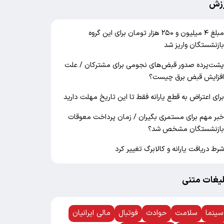
زش
مبلغ ۴ میلیون و ۲۵۰ هزار تومان برای این گروه
ازنشستگان واریز شد
شت‌پرده صدور قبض‌های نجومی برای مشترکان / علت
فزایش قبض برق چیست؟
رای اعتراض به قطع یارانه فقط تا این تاریخ مهلت دارید
بر مهم برای مستمری بگیران / زمان پرداخت معوقات
ازنشستگان مشخص شد؟
رط دریافت یارانه و کالابرگ تغییر کرد
لیغات متنی
سینما
سلامت
حوادث
فوتبال
مالی ایرانیان