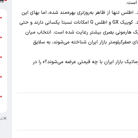
 است.
اطلس تنها از ظاهر به‌روزتری بهره‌مند شده، اما بهای این
گ
●
ظاهر به‌روز در حدود 130 میلیون تومان آب می‌خورد. کوییک GX و اطلس G امکانات نسبتا یکسانی دارند و حتی
ق
ییک هارمونی بصری بیشتر رعایت شده است. انتخاب میان
ت
●
ای صفرکیلومتر بازار ایران شناخته می‌شوند، به سلایق
م
ن
●
اتیک بازار ایران با چه قیمتی عرضه می‌شوند؟» را در
ص
ط
●
ک
ط
●
ک
تب