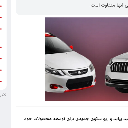
هی آنها متفاوت است.
ر
●
و
●
و
●
ز
ف
●
ا
●
د
●
د
●
تب
ه بر تجربه تولید پراید و ریو سکوی جدیدی برای توسعه محصولات خود