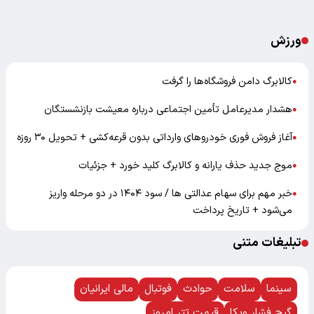
ورزش
کالابرگ دامن فروشگاه‌ها را گرفت
●
هشدار مدیرعامل تأمین اجتماعی درباره معیشت بازنشستگان
●
آغاز فروش فوری خودروهای وارداتی بدون قرعه‌کشی + تحویل ۳۰ روزه
●
موج جدید حذف یارانه و کالابرگ کلید خورد + جزئیات
●
خبر مهم برای سهام عدالتی ها / سود ۱۴۰۴ در دو مرحله واریز
●
می‌شود + تاریخ پرداخت
تبلیغات متنی
سینما
سلامت
حوادث
فوتبال
مالی ایرانیان
گیج فشار ویکا
قیمت تتر امروز