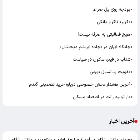
بودجه روی پل صراط
●
«گزیر» ناگزیر بانکی
●
هیچ فعالیتی به صرفه نیست!
●
جایگاه ایران در «جاده ابریشم دیجیتال»
●
شتاب در فیبر، سکون در سیاست
●
تقویت پتانسیل بورس
●
آخرین هشدار بخش خصوصی درباره خرید تضمینی گندم
●
باز تولید رانت در اقتصاد مسکن
●
آخرین اخبار
صدای بازنشستگان در آمد / چرا حق اولاد و عائله‌مندیِ بازنشستگان
●