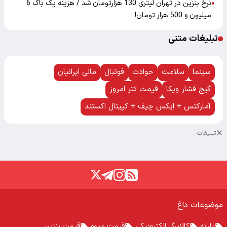
نرخ بنزین در تهران لیتری 130 هزارتومان شد / هزینه یک باک 6
●
میلیون و 500 هزار تومان!
تبلیغات متنی
سینما
سلامت
حوادث
فوتبال
مالی ایرانیان
گیج فشار ویکا
قیمت تتر امروز
آمارکتس + ایکس چیف + کپیتال اکستند
تبلیغات
موضوعات داغ
یارانه
کالابرگ الکترونیکی
قیمت میوه
قیمت بنزین