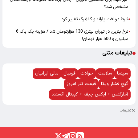
مشخص شد؟
شرط دریافت یارانه و کالابرگ تغییر کرد
●
نرخ بنزین در تهران لیتری 130 هزارتومان شد / هزینه یک باک 6
●
میلیون و 500 هزار تومان!
تبلیغات متنی
سینما
سلامت
حوادث
فوتبال
مالی ایرانیان
گیج فشار ویکا
قیمت تتر امروز
آمارکتس + ایکس چیف + کپیتال اکستند
تبلیغات