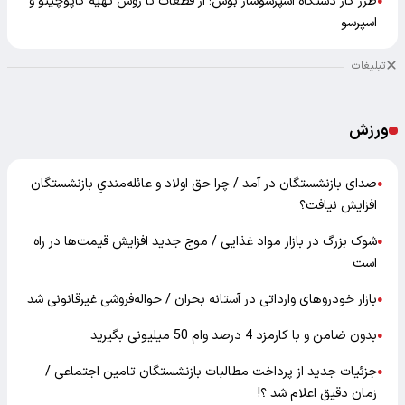
طرز کار دستگاه اسپرسوساز بوش؛ از قطعات تا روش تهیه کاپوچینو و
●
اسپرسو
تبلیغات
ورزش
صدای بازنشستگان در آمد / چرا حق اولاد و عائله‌مندیِ بازنشستگان
●
افزایش نیافت؟
شوک بزرگ در بازار مواد غذایی / موج جدید افزایش قیمت‌ها در راه
●
است
بازار خودرو‌های وارداتی در آستانه بحران / حواله‌فروشی غیرقانونی شد
●
بدون ضامن و با کارمزد 4 درصد وام 50 میلیونی بگیرید
●
جزئیات جدید از پرداخت مطالبات بازنشستگان تامین اجتماعی /
●
زمان دقیق اعلام شد ؟!