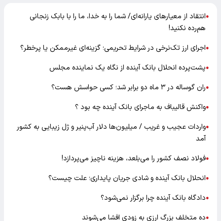
انتقاد از معیارهای یارانه‌ای/ شما را به خدا، ما را با بابک زنجانی
●
هم‌رده نکنید!
اجرای ارز تک‌نرخی در شرایط تحریمی؛ گزینه‌ای غیرممکن یا پرخطر؟
●
پشت‌پرده انحلال بانک آینده از نگاه یک نماینده مجلس
●
ران گوساله در ۳ ماه دو برابر شد؛ کسی حواسش هست؟
●
واکنش قالیباف به ماجرای بانک آینده چه بود ؟
●
واردات عجیب و غریب / میلیون‌ها دلار آب‌پنیر و ژل زیبایی به کشور
●
آمد
فولاد نصف کشور را می‌بلعد، هزینه ناچیز می‌پردازد!
●
انحلال بانک آینده و شادی جریان پایداری؛ علت چیست؟
●
دادگاه بانک آینده چرا برگزار نمی‌شود؟
●
ده متخلف بزرگ ارزی به زودی افشا می‌شوند
●