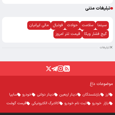
تبلیغات متنی
سینما
سلامت
حوادث
فوتبال
مالی ایرانیان
گیج فشار ویکا
قیمت تتر امروز
تبلیغات
موضوعات داغ
ارز
بازنشستگان
دینار اربعین
دینار دولتی
خودرو
سایپا
بازار خودرو
ثبت نام خودرو
کالابرگ الکترونیکی
قیمت گوشت