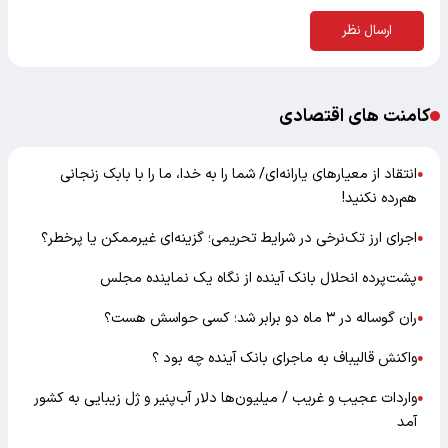
ارسال نظر
کامنت های اقتصادی
انتقاد از معیارهای یارانه‌ای/ شما را به خدا، ما را با بابک زنجانی
●
هم‌رده نکنید!
اجرای ارز تک‌نرخی در شرایط تحریمی؛ گزینه‌ای غیرممکن یا پرخطر؟
●
پشت‌پرده انحلال بانک آینده از نگاه یک نماینده مجلس
●
ران گوساله در ۳ ماه دو برابر شد؛ کسی حواسش هست؟
●
واکنش قالیباف به ماجرای بانک آینده چه بود ؟
●
واردات عجیب و غریب / میلیون‌ها دلار آب‌پنیر و ژل زیبایی به کشور
●
آمد