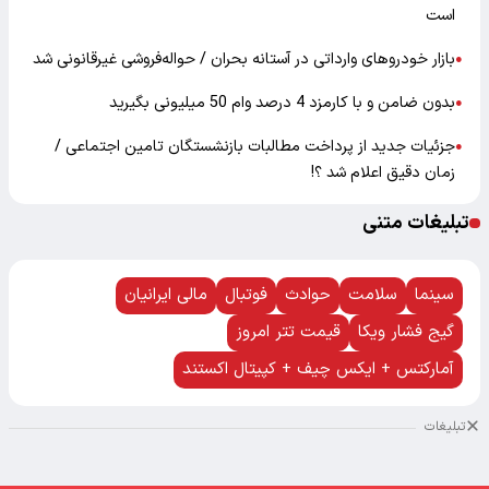
است
بازار خودرو‌های وارداتی در آستانه بحران / حواله‌فروشی غیرقانونی شد
●
بدون ضامن و با کارمزد 4 درصد وام 50 میلیونی بگیرید
●
جزئیات جدید از پرداخت مطالبات بازنشستگان تامین اجتماعی /
●
زمان دقیق اعلام شد ؟!
تبلیغات متنی
سینما
سلامت
حوادث
فوتبال
مالی ایرانیان
گیج فشار ویکا
قیمت تتر امروز
آمارکتس + ایکس چیف + کپیتال اکستند
تبلیغات