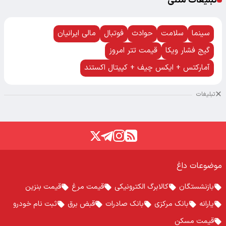
تبلیغات متنی
سینما
سلامت
حوادث
فوتبال
مالی ایرانیان
گیج فشار ویکا
قیمت تتر امروز
آمارکتس + ایکس چیف + کپیتال اکستند
تبلیغات
موضوعات داغ
بازنشستگان
کالابرگ الکترونیکی
قیمت مرغ
قیمت بنزین
یارانه
بانک مرکزی
بانک صادرات
قبض برق
ثبت نام خودرو
قیمت مسکن