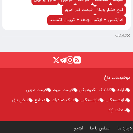
گیج فشار ویکا
قیمت تتر امروز
آمارکتس + ایکس چیف + کپیتال اکستند
تبلیغات
موضوعات داغ
یارانه
کالابرگ الکترونیکی
قیمت میوه
قیمت بنزین
بازنشستگان
بازشستگان
بانک صادرات
صنایع
قبض برق
منطقه آزاد
درباره ما
تماس با ما
آرشیو