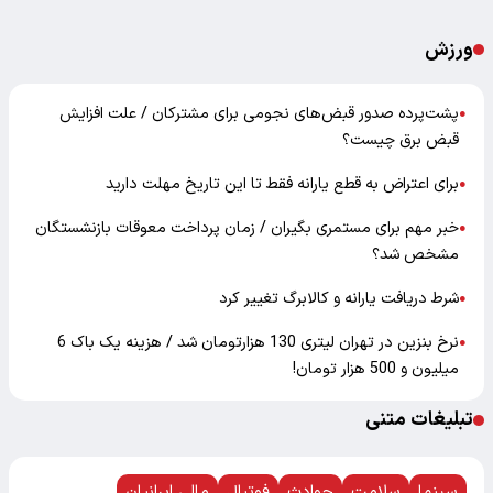
ورزش
پشت‌پرده صدور قبض‌های نجومی برای مشترکان / علت افزایش
●
قبض برق چیست؟
برای اعتراض به قطع یارانه فقط تا این تاریخ مهلت دارید
●
خبر مهم برای مستمری بگیران / زمان پرداخت معوقات بازنشستگان
●
مشخص شد؟
شرط دریافت یارانه و کالابرگ تغییر کرد
●
نرخ بنزین در تهران لیتری 130 هزارتومان شد / هزینه یک باک 6
●
میلیون و 500 هزار تومان!
تبلیغات متنی
سینما
سلامت
حوادث
فوتبال
مالی ایرانیان