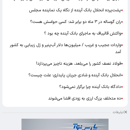
پشت‌پرده انحلال بانک آینده از نگاه یک نماینده مجلس
●
ران گوساله در ۳ ماه دو برابر شد؛ کسی حواسش هست؟
●
واکنش قالیباف به ماجرای بانک آینده چه بود ؟
●
واردات عجیب و غریب / میلیون‌ها دلار آب‌پنیر و ژل زیبایی به کشور
●
آمد
فولاد نصف کشور را می‌بلعد، هزینه ناچیز می‌پردازد!
●
انحلال بانک آینده و شادی جریان پایداری؛ علت چیست؟
●
دادگاه بانک آینده چرا برگزار نمی‌شود؟
●
ده متخلف بزرگ ارزی به زودی افشا می‌شوند
●
تبلیغات