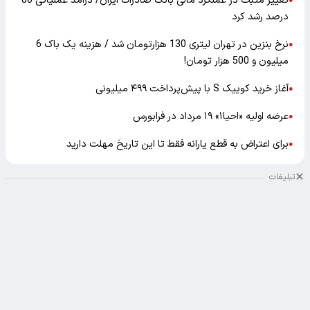
تغییر مثبت در عملکرد مالی بانک صادرات ایران/ درآمد عملیاتی 80
●
درصد رشد کرد
نرخ بنزین در تهران لیتری 130 هزارتومان شد / هزینه یک باک 6
●
میلیون و 500 هزار تومان!
آغاز خرید کوییک S با پیش‌پرداخت ۴۹۹ میلیونی
●
عرضه اولیه «احیا۱» ۱۹ مرداد در فرابورس
●
برای اعتراض به قطع یارانه فقط تا این تاریخ مهلت دارید
●
تبلیغات