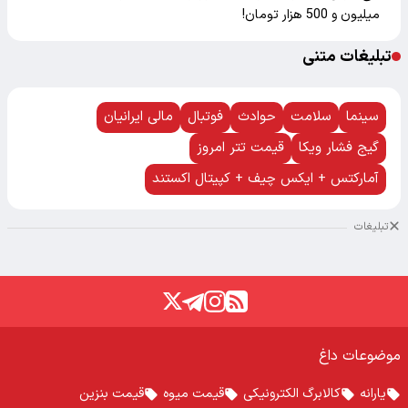
میلیون و 500 هزار تومان!
تبلیغات متنی
سینما
سلامت
حوادث
فوتبال
مالی ایرانیان
گیج فشار ویکا
قیمت تتر امروز
آمارکتس + ایکس چیف + کپیتال اکستند
تبلیغات
موضوعات داغ
یارانه
کالابرگ الکترونیکی
قیمت میوه
قیمت بنزین