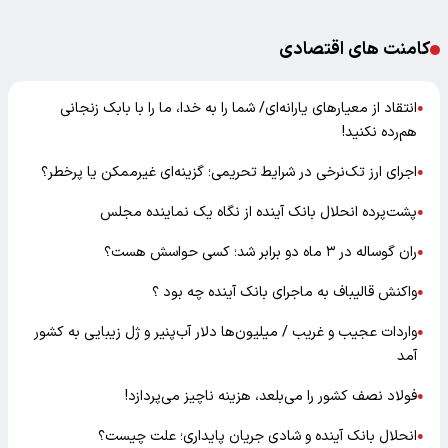
کامنت های اقتصادی
انتقاد از معیارهای یارانه‌ای/ شما را به خدا، ما را با بابک زنجانی
●
هم‌رده نکنید!
اجرای ارز تک‌نرخی در شرایط تحریمی؛ گزینه‌ای غیرممکن یا پرخطر؟
●
پشت‌پرده انحلال بانک آینده از نگاه یک نماینده مجلس
●
ران گوساله در ۳ ماه دو برابر شد؛ کسی حواسش هست؟
●
واکنش قالیباف به ماجرای بانک آینده چه بود ؟
●
واردات عجیب و غریب / میلیون‌ها دلار آب‌پنیر و ژل زیبایی به کشور
●
آمد
فولاد نصف کشور را می‌بلعد، هزینه ناچیز می‌پردازد!
●
انحلال بانک آینده و شادی جریان پایداری؛ علت چیست؟
●