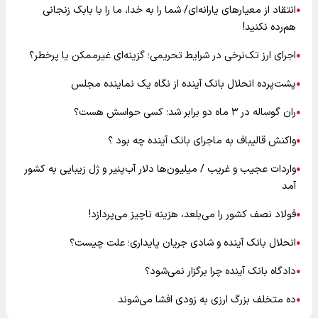
انتقاد از معیارهای یارانه‌ای/ شما را به خدا، ما را با بابک زنجانی
●
هم‌رده نکنید!
اجرای ارز تک‌نرخی در شرایط تحریمی؛ گزینه‌ای غیرممکن یا پرخطر؟
●
پشت‌پرده انحلال بانک آینده از نگاه یک نماینده مجلس
●
ران گوساله در ۳ ماه دو برابر شد؛ کسی حواسش هست؟
●
واکنش قالیباف به ماجرای بانک آینده چه بود ؟
●
واردات عجیب و غریب / میلیون‌ها دلار آب‌پنیر و ژل زیبایی به کشور
●
آمد
فولاد نصف کشور را می‌بلعد، هزینه ناچیز می‌پردازد!
●
انحلال بانک آینده و شادی جریان پایداری؛ علت چیست؟
●
دادگاه بانک آینده چرا برگزار نمی‌شود؟
●
ده متخلف بزرگ ارزی به زودی افشا می‌شوند
●