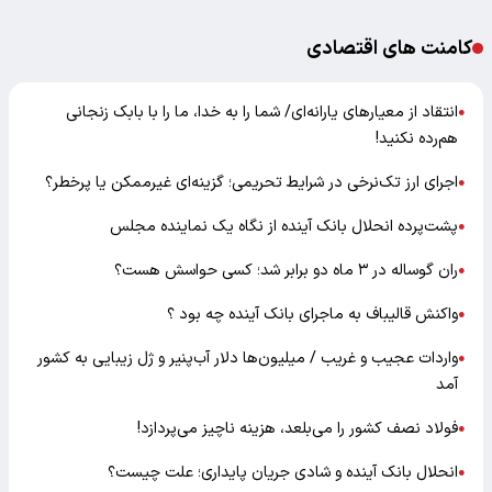
کامنت های اقتصادی
انتقاد از معیارهای یارانه‌ای/ شما را به خدا، ما را با بابک زنجانی
●
هم‌رده نکنید!
اجرای ارز تک‌نرخی در شرایط تحریمی؛ گزینه‌ای غیرممکن یا پرخطر؟
●
پشت‌پرده انحلال بانک آینده از نگاه یک نماینده مجلس
●
ران گوساله در ۳ ماه دو برابر شد؛ کسی حواسش هست؟
●
واکنش قالیباف به ماجرای بانک آینده چه بود ؟
●
واردات عجیب و غریب / میلیون‌ها دلار آب‌پنیر و ژل زیبایی به کشور
●
آمد
فولاد نصف کشور را می‌بلعد، هزینه ناچیز می‌پردازد!
●
انحلال بانک آینده و شادی جریان پایداری؛ علت چیست؟
●