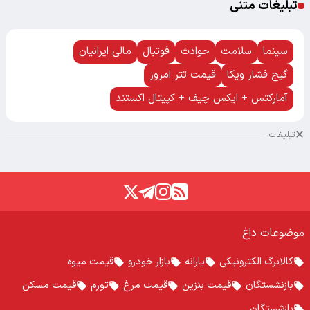
تبلیغات متنی
سینما
سلامت
حوادث
فوتبال
مالی ایرانیان
گیج فشار ویکا
قیمت تتر امروز
آمارکتس + ایکس چیف + کپیتال اکستند
تبلیغات
موضوعات داغ
کالابرگ الکترونیکی
یارانه
بازار خودرو
قیمت میوه
بازنشستگان
قیمت بنزین
قیمت مرغ
تورم
قیمت مسکن
بازشستگان