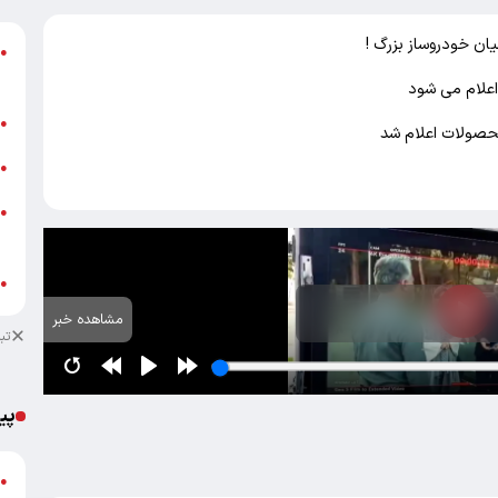
ان خودروساز بزرگ !
●
+
اعلام می شود
پ
●
محصولات اعلام شد
خ
●
ش
●
م
ب
●
مشاهده خبر
تب
پی
گ
●