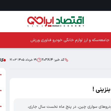
جامعه
سکه و ارز
لوازم خانگی
خودرو
فناوری
ورزش
کا
کد خبر:
۲۰۳۸۱۴
۲۹ خرداد ۱۴۰۵ ۲۱:۰۳
ا
●
ز
نزینی !
ا
●
پ
ودرو‌های سواری چین، در پنج ماه نخست سال جاری،
پ
●