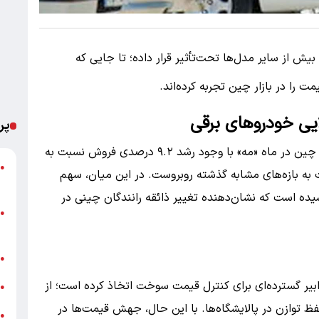
بیش از سایر مدل‌ها تحت‌تأثیر قرار داده؛ تا جایی که
یی خودرو‌های برقی
پر
آمار‌های منتشر شده نشان می‌دهد که بازار خودروی چین در ماه «مه» با وجود رشد ۹.۲ درصدی فروش نسبت به
ش
●
روش کلی نسبت به بازه‌های مشابه گذشته روبروست. در این میان، سهم
م
 و هیبریدی از بازار به ۶۲.۹ درصد رسیده است که نشان‌دهنده تغییر ذائقه رانندگان چینی در
ا
●
ک
ح
●
دابیر گسترده‌ای برای کنترل قیمت سوخت اتخاذ کرده است؛ از
گ
●
ظ توازن در پالایشگاه‌ها. با این حال، جهش قیمت‌ها در
ا
●