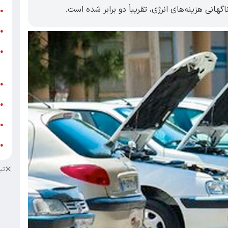
انی هزینه‌های انرژی، تقریباً دو برابر شده است.
ر
●
و
●
و
●
ز
ف
●
ا
●
د
●
د
●
تب