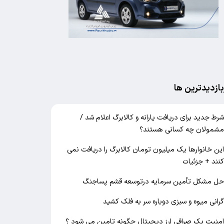
بازدیدترین ها
رط جدید برای دریافت یارانه و کالابرگ اعلام شد /
شمولان چه کسانی هستند؟
ین خانوارها یک میلیون تومان کالابرگ را دریافت نمی‌
نند + جزئیات
ل مشکل تأمین سرمایه درتوسعه قشم پساجنگ
رانی میوه و سبزی دوباره سر به فلک کشید
منیت یک صرافی ارز دیجیتال چگونه تامین می شود ؟