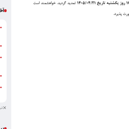
آخ
پ
●
ا
ب
●
خ
●
ب
ش
●
●
ب
تب
پی