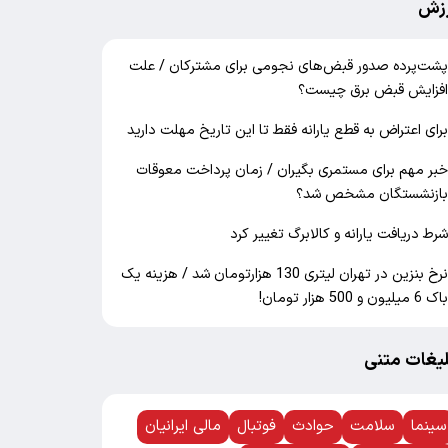
زش
شت‌پرده صدور قبض‌های نجومی برای مشترکان / علت
فزایش قبض برق چیست؟
رای اعتراض به قطع یارانه فقط تا این تاریخ مهلت دارید
بر مهم برای مستمری بگیران / زمان پرداخت معوقات
ازنشستگان مشخص شد؟
رط دریافت یارانه و کالابرگ تغییر کرد
نرخ بنزین در تهران لیتری 130 هزارتومان شد / هزینه یک
اک 6 میلیون و 500 هزار تومان!
لیغات متنی
سینما
سلامت
حوادث
فوتبال
مالی ایرانیان