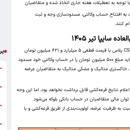
ا توجه به تعطیلات هفته جاری اتخاذ شده و متقاضیان
بت به افتتاح حساب وکالتی، مسدودسازی وجه و ثبت
م کنند.
ه سایپا تیر ۱۴۰۵
در این مرحله از فروش، خودروی وارداتی چانگان CS۵۵ پلاس با قیمت قطعی ۵ میلیارد و ۶۲۱ میلیون تومان
پر
عرضه می‌شود. متقاضیان برای شرکت در این طرح باید مبلغ ۵۰۰ میلیون تومان را در حساب وکالتی خود مسدود
ت
ه، خاکستری متالیک و مشکی متالیک به متقاضیان عرضه
●
ع
پ
●
علام نتایج قرعه‌کشی قابل برداشت نخواهد بود، اما این وجه
ا
از توان مالی متقاضیان در حساب بانکی بلوکه می‌شود.
خ
●
 به ظرفیت عرضه، اولویت‌بندی از طریق قرعه‌کشی و با
ب
●