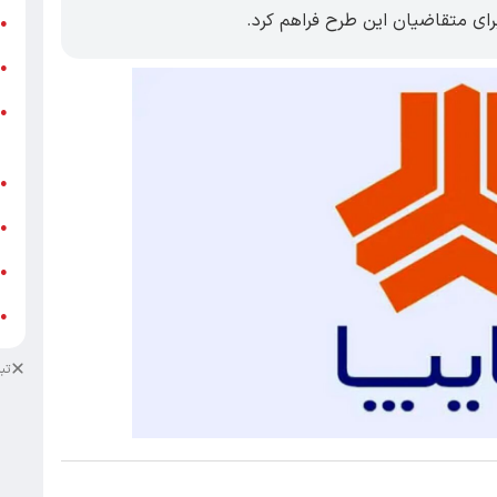
ر
●
و
●
و
●
ز
ف
●
ا
●
د
●
د
●
تب