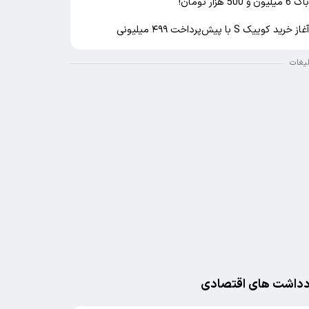
اک 6 میلیون و 500 هزار تومان!
غاز خرید کوییک S با پیش‌پرداخت ۴۹۹ میلیونی
لیغات
دداشت های اقتصادی