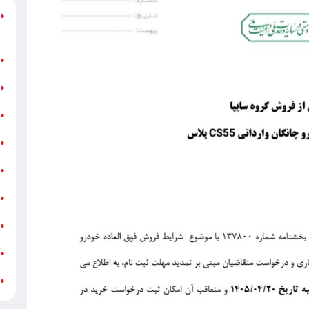
د
●
ر
ن
●
ب
●
«
●
ه
●
ج
●
ش
●
ت
●
آ
●
ب
●