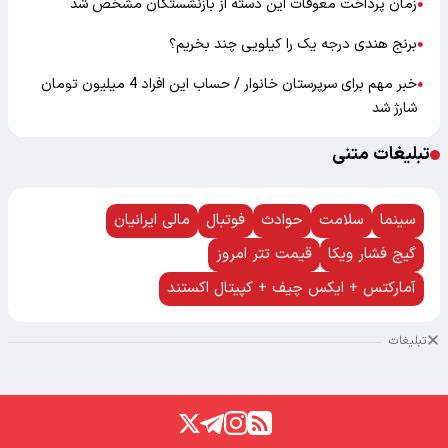
زمان پرداخت معوقات این دسته از بازنشستگان مشخص شد
●
برنج هندی درجه یک را کیلویی چند بخریم؟
●
خبر مهم برای سرپرستان خانوار / حساب این افراد 4 میلیون تومان
●
شارژ شد
تبلیغات متنی
سینما
سلامت
حوادث
فوتبال
مالی ایرانیان
گیج فشار ویکا
قیمت تتر امروز
آمارکتس + ایکس چیف + کپیتال اکستند
تبلیغات