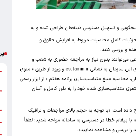
پاسخگویی و تسهیل دسترسی ذینفعان طراحی شده و به
زئیات کامل محاسبات مربوط به افزایش حقوق و
ده و بررسی کنند.
پر
ی می‌توانند بدون نیاز به مراجعه حضوری به شعب و
کارگزاری‌ها و با مراجعه به سامانه خدمات غیرحضوری این سازمان به نشانی es.tamin.ir و ورود از طریق « منوی
ش
●
 محاسبه مبلغ متناسب‌سازی برنامه هفتم » از ابزار رسمی
م
مری متناسب‌سازی شده خود را به طور کامل و آسان
ا
●
ک
 داده است: «با توجه به حجم بالای مراجعات و ترافیک
ح
●
ا پیغام خطا در دسترسی به سامانه مواجه شدید؛ لطفاً
گ
●
ا بررسی و مشاهده نمایید».
ا
●