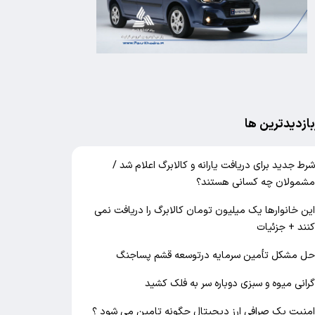
بازدیدترین ها
رط جدید برای دریافت یارانه و کالابرگ اعلام شد /
شمولان چه کسانی هستند؟
ین خانوارها یک میلیون تومان کالابرگ را دریافت نمی‌
نند + جزئیات
ل مشکل تأمین سرمایه درتوسعه قشم پساجنگ
رانی میوه و سبزی دوباره سر به فلک کشید
منیت یک صرافی ارز دیجیتال چگونه تامین می شود ؟