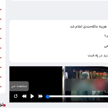
ن
●
ب
●
زینه عائله‌مندی اعلام شد
«
●
د؟
ه
●
عی
ج
●
د در راه است
ش
●
ت
●
آ
●
مشاهده خبر
ب
●
آخ