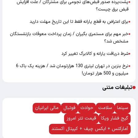
پشت‌پرده صدور قبض‌های نجومی برای مشترکان / علت افزایش
●
قبض برق چیست؟
برای اعتراض به قطع یارانه فقط تا این تاریخ مهلت دارید
●
خبر مهم برای مستمری بگیران / زمان پرداخت معوقات بازنشستگان
●
مشخص شد؟
شرط دریافت یارانه و کالابرگ تغییر کرد
●
نرخ بنزین در تهران لیتری 130 هزارتومان شد / هزینه یک باک 6
●
میلیون و 500 هزار تومان!
تبلیغات متنی
سینما
سلامت
حوادث
فوتبال
مالی ایرانیان
گیج فشار ویکا
قیمت تتر امروز
آمارکتس + ایکس چیف + کپیتال اکستند