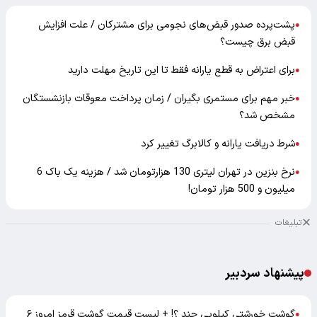
پشت‌پرده صدور قبض‌های نجومی برای مشترکان / علت افزایش
●
قبض برق چیست؟
برای اعتراض به قطع یارانه فقط تا این تاریخ مهلت دارید
●
خبر مهم برای مستمری بگیران / زمان پرداخت معوقات بازنشستگان
●
مشخص شد؟
شرط دریافت یارانه و کالابرگ تغییر کرد
●
نرخ بنزین در تهران لیتری 130 هزارتومان شد / هزینه یک باک 6
●
میلیون و 500 هزار تومان!
تبلیغات
پیشنهاد سردبیر
گوشت خورشتی کیلویی چند ؟! + لیست قیمت گوشت قرمز امروز ۶
●