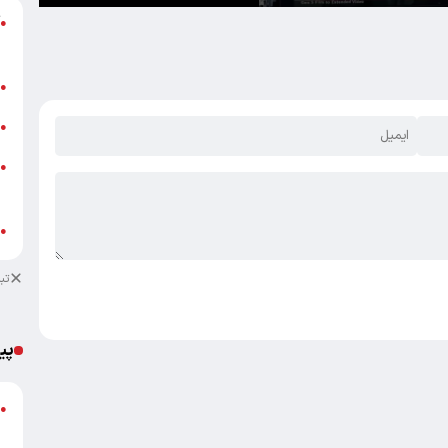
آ
●
ب
ش
●
ت
●
ز
●
ش
ب
●
تب
پی
گ
●
ق