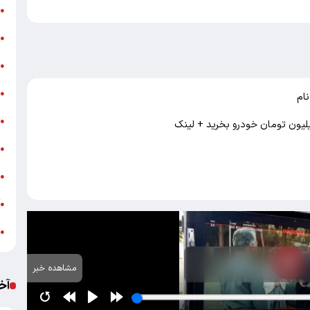
ن
●
ب
●
«
●
ه
●
ام
ج
●
ش
●
ت
●
آ
●
ب
●
مشاهده خبر
آخ