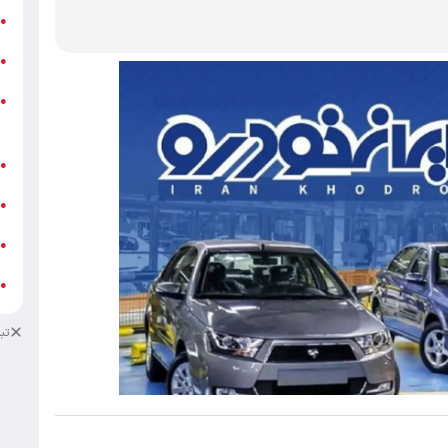
ر
●
و
●
و
●
ز
ف
●
ا
●
د
●
د
●
تب