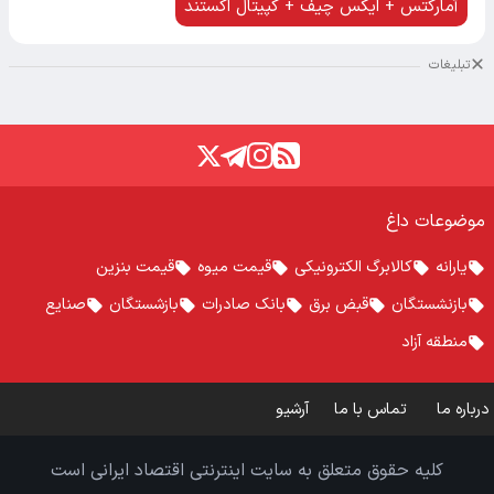
آمارکتس + ایکس چیف + کپیتال اکستند
تبلیغات
موضوعات داغ
یارانه
کالابرگ الکترونیکی
قیمت میوه
قیمت بنزین
بازنشستگان
قبض برق
بانک صادرات
بازشستگان
صنایع
منطقه آزاد
درباره ما
تماس با ما
آرشیو
کلیه حقوق متعلق به سایت اینترنتی اقتصاد ایرانی است