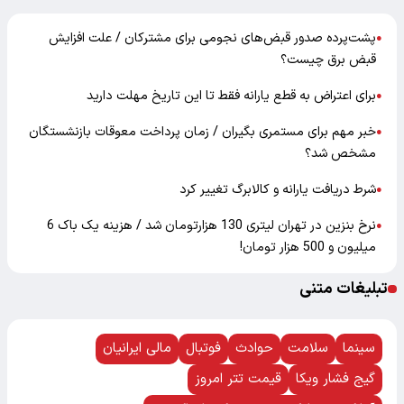
پشت‌پرده صدور قبض‌های نجومی برای مشترکان / علت افزایش
●
قبض برق چیست؟
برای اعتراض به قطع یارانه فقط تا این تاریخ مهلت دارید
●
خبر مهم برای مستمری بگیران / زمان پرداخت معوقات بازنشستگان
●
مشخص شد؟
شرط دریافت یارانه و کالابرگ تغییر کرد
●
نرخ بنزین در تهران لیتری 130 هزارتومان شد / هزینه یک باک 6
●
میلیون و 500 هزار تومان!
تبلیغات متنی
سینما
سلامت
حوادث
فوتبال
مالی ایرانیان
گیج فشار ویکا
قیمت تتر امروز