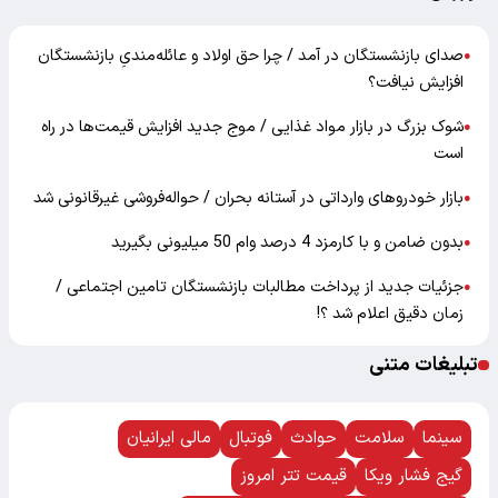
صدای بازنشستگان در آمد / چرا حق اولاد و عائله‌مندیِ بازنشستگان
●
افزایش نیافت؟
شوک بزرگ در بازار مواد غذایی / موج جدید افزایش قیمت‌ها در راه
●
است
بازار خودرو‌های وارداتی در آستانه بحران / حواله‌فروشی غیرقانونی شد
●
بدون ضامن و با کارمزد 4 درصد وام 50 میلیونی بگیرید
●
جزئیات جدید از پرداخت مطالبات بازنشستگان تامین اجتماعی /
●
زمان دقیق اعلام شد ؟!
تبلیغات متنی
سینما
سلامت
حوادث
فوتبال
مالی ایرانیان
گیج فشار ویکا
قیمت تتر امروز