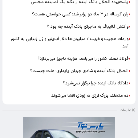
پشت‌پرده انحلال بانک آینده از نگاه یک نماینده مجلس
●
ران گوساله در ۳ ماه دو برابر شد؛ کسی حواسش هست؟
●
واکنش قالیباف به ماجرای بانک آینده چه بود ؟
●
واردات عجیب و غریب / میلیون‌ها دلار آب‌پنیر و ژل زیبایی به کشور
●
آمد
فولاد نصف کشور را می‌بلعد، هزینه ناچیز می‌پردازد!
●
انحلال بانک آینده و شادی جریان پایداری؛ علت چیست؟
●
دادگاه بانک آینده چرا برگزار نمی‌شود؟
●
ده متخلف بزرگ ارزی به زودی افشا می‌شوند
●
تبلیغات