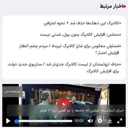
اخبار مرتبط
کالابرگ این دهک‌ها حذف شد + نحوه اعتراض
●
مجلس: افزایش کالابرگ بدون پول، شدنی نیست
●
شمارش معکوس برای شارژ کالابرگ تیرماه / مردم چشم انتظار
●
افزایش اعتبار !
حذف ثروتمندان از لیست کالابرگ جدی‌تر شد / سناریوی جدید دولت
●
برای افزایش کالابرگ
مشاهده خبر
«برای انسانیت»؛ فیلمی که جامعه را دو قطبی کرد! + فیلم