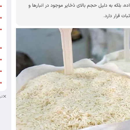
ه، بلکه به دلیل حجم بالای ذخایر موجود در انبارها و
ر
●
ات قرار دارد.
و
●
و
●
ز
ف
●
ا
●
د
●
د
●
تب