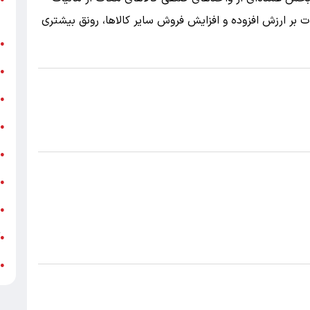
ر
 بر ارزش افزوده و افزایش فروش سایر کالاها، رونق بیشتری
ن
●
ب
●
«
●
ه
●
ج
●
ش
●
ت
●
آ
●
ب
●