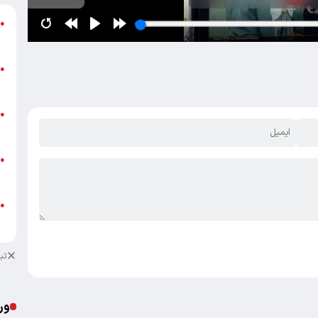
گ
●
ق
ت
●
م
ن
●
ص
ط
●
ک
ط
●
ک
تب
ور