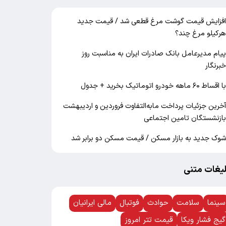
فزایش قیمت گوشت مرغ قطعی شد / قیمت جدید
رکیلو مرغ چند؟
یام مدیرعامل بانک صادرات ایران به مناسبت روز
برنگار
ا اقساط ۶۰ ماهه خودرو اتوماتیک بخرید + جدول
خرین جزئیات پرداخت مابه‌التفاوت فروردین و اردیبهشت
ازنشستگان تامین اجتماعی
وک جدید به بازار مسکن / قیمت مسکن دو برابر شد
لیغات متنی
سینما
سلامت
حوادث
فوتبال
مالی ایرانیان
گیج فشار ویکا
قیمت تتر امروز