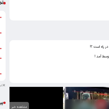
آخ
ا
●
ه
پ
●
خ
ب
●
وسط آمد !
آ
●
ب
ش
●
تب
پی
مشاهده خبر