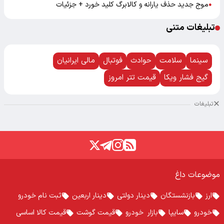
موج جدید حذف یارانه و کالابرگ کلید خورد + جزئیات
●
تبلیغات متنی
سینما
سلامت
حوادث
فوتبال
مالی ایرانیان
گیج فشار ویکا
قیمت تتر امروز
تبلیغات
موضوعات داغ
ارز
بازنشستگان
دینار دولتی
دینار اربعین
ثبت نام خودرو
خودرو
سایپا
بازار خودرو
قیمت گوشت
قیمت کالا اساسی