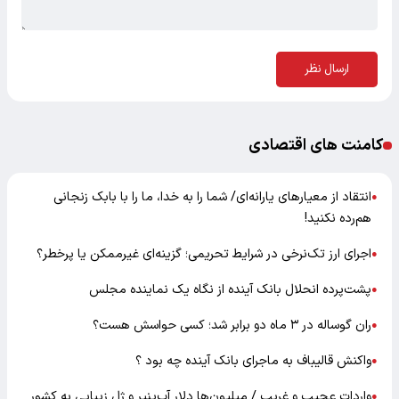
ارسال نظر
کامنت های اقتصادی
انتقاد از معیارهای یارانه‌ای/ شما را به خدا، ما را با بابک زنجانی
●
هم‌رده نکنید!
اجرای ارز تک‌نرخی در شرایط تحریمی؛ گزینه‌ای غیرممکن یا پرخطر؟
●
پشت‌پرده انحلال بانک آینده از نگاه یک نماینده مجلس
●
ران گوساله در ۳ ماه دو برابر شد؛ کسی حواسش هست؟
●
واکنش قالیباف به ماجرای بانک آینده چه بود ؟
●
واردات عجیب و غریب / میلیون‌ها دلار آب‌پنیر و ژل زیبایی به کشور
●