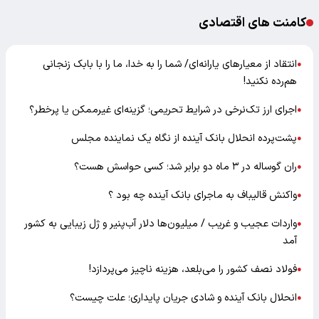
کامنت های اقتصادی
انتقاد از معیارهای یارانه‌ای/ شما را به خدا، ما را با بابک زنجانی
●
هم‌رده نکنید!
اجرای ارز تک‌نرخی در شرایط تحریمی؛ گزینه‌ای غیرممکن یا پرخطر؟
●
پشت‌پرده انحلال بانک آینده از نگاه یک نماینده مجلس
●
ران گوساله در ۳ ماه دو برابر شد؛ کسی حواسش هست؟
●
واکنش قالیباف به ماجرای بانک آینده چه بود ؟
●
واردات عجیب و غریب / میلیون‌ها دلار آب‌پنیر و ژل زیبایی به کشور
●
آمد
فولاد نصف کشور را می‌بلعد، هزینه ناچیز می‌پردازد!
●
انحلال بانک آینده و شادی جریان پایداری؛ علت چیست؟
●