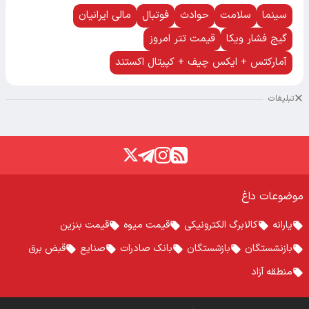
سینما
سلامت
حوادث
فوتبال
مالی ایرانیان
گیج فشار ویکا
قیمت تتر امروز
آمارکتس + ایکس چیف + کپیتال اکستند
تبلیغات
موضوعات داغ
یارانه
کالابرگ الکترونیکی
قیمت میوه
قیمت بنزین
بازنشستگان
بازشستگان
بانک صادرات
صنایع
قبض برق
منطقه آزاد