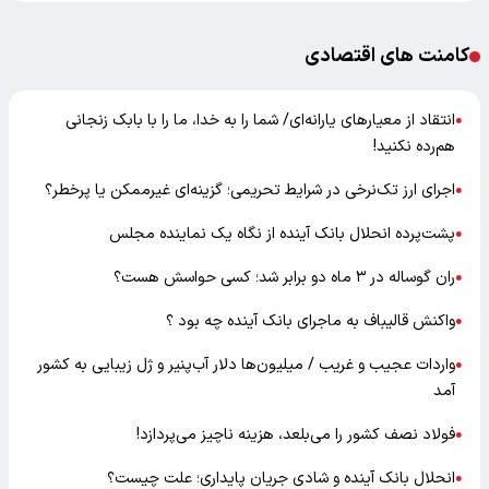
کامنت های اقتصادی
انتقاد از معیارهای یارانه‌ای/ شما را به خدا، ما را با بابک زنجانی
●
هم‌رده نکنید!
اجرای ارز تک‌نرخی در شرایط تحریمی؛ گزینه‌ای غیرممکن یا پرخطر؟
●
پشت‌پرده انحلال بانک آینده از نگاه یک نماینده مجلس
●
ران گوساله در ۳ ماه دو برابر شد؛ کسی حواسش هست؟
●
واکنش قالیباف به ماجرای بانک آینده چه بود ؟
●
واردات عجیب و غریب / میلیون‌ها دلار آب‌پنیر و ژل زیبایی به کشور
●
آمد
فولاد نصف کشور را می‌بلعد، هزینه ناچیز می‌پردازد!
●
انحلال بانک آینده و شادی جریان پایداری؛ علت چیست؟
●