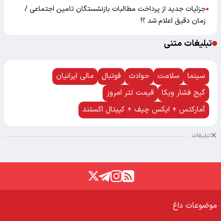
جزئیات جدید از پرداخت مطالبات بازنشستگان تامین اجتماعی /
●
زمان دقیق اعلام شد ؟!
تبلیغات متنی
سینما
سلامت
حوادث
فوتبال
مالی ایرانیان
گیج فشار ویکا
قیمت تتر امروز
آمارکتس + ایکس چیف + کپیتال اکستند
تبلیغات
موضوعات داغ