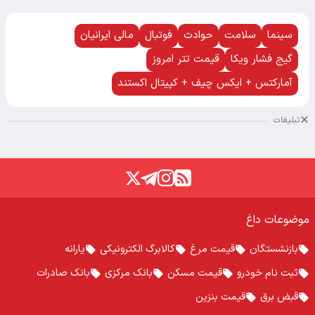
سینما
سلامت
حوادث
فوتبال
مالی ایرانیان
گیج فشار ویکا
قیمت تتر امروز
آمارکتس + ایکس چیف + کپیتال اکستند
تبلیغات
موضوعات داغ
بازنشستگان
قیمت مرغ
کالابرگ الکترونیکی
یارانه
ثبت نام خودرو
قیمت مسکن
بانک مرکزی
بانک صادرات
قبض برق
قیمت بنزین